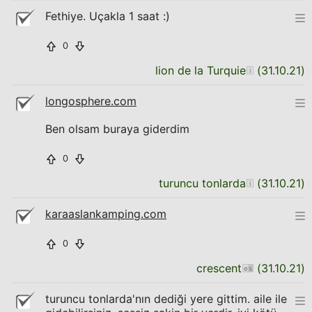
Fethiye. Uçakla 1 saat :)
0
lion de la Turquie
(
31.10.21
)
longosphere.com
Ben olsam buraya giderdim
0
turuncu tonlarda
(
31.10.21
)
karaaslankamping.com
0
crescent
(
31.10.21
)
turuncu tonlarda'nın dediği yere gittim. aile ile