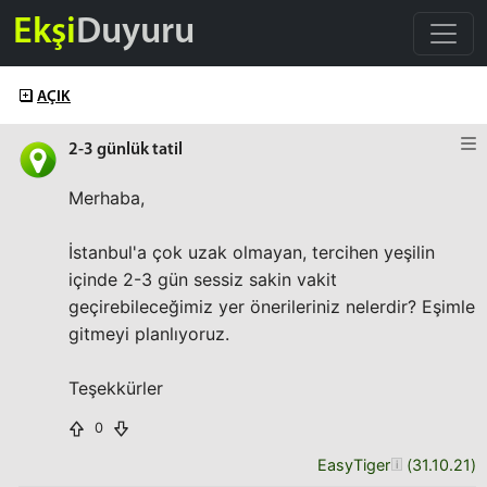
Ekşi
Duyuru
AÇIK
2-3 günlük tatil
Merhaba,
İstanbul'a çok uzak olmayan, tercihen yeşilin
içinde 2-3 gün sessiz sakin vakit
geçirebileceğimiz yer önerileriniz nelerdir? Eşimle
gitmeyi planlıyoruz.
Teşekkürler
0
EasyTiger
(
31.10.21
)