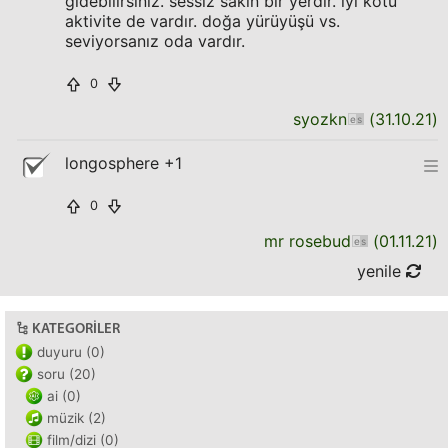
gidebilirsiniz. sessiz sakin bir yerdir. iyi kötü
aktivite de vardır. doğa yürüyüşü vs.
seviyorsanız oda vardır.
0
syozkn
(
31.10.21
)
longosphere +1
0
mr rosebud
(
01.11.21
)
yenile
KATEGORILER
duyuru (0)
soru (20)
ai (0)
müzik (2)
film/dizi (0)