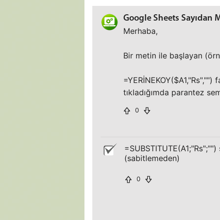
Google Sheets Sayıdan M
Merhaba,
Bir metin ile başlayan (ör
=YERİNEKOY($A1,"Rs","") f
tıkladığımda parantez semb
0
=SUBSTITUTE(A1;"Rs";"") ş
(sabitlemeden)
0