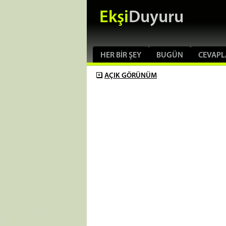
Ekşi
Duyuru
HER BIR ŞEY
BUGÜN
CEVAPL
AÇIK
GÖRÜNÜM