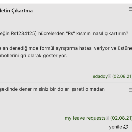
etin Çıkartma
neğin Rs1234125) hücrelerden "Rs" kısmını nasıl çıkartırım?
alan denediğimde formül ayrıştırma hatası veriyor ve üstün
ollerini gri olarak gösteriyor.
edaddy
(
02.08.21
eklinde dener misiniz bir dolar işareti olmadan
my leave requests
(
02.08.21
yenile