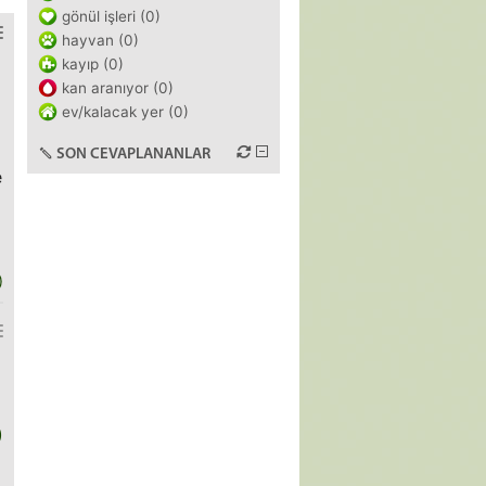
gönül işleri (0)
hayvan (0)
kayıp (0)
kan aranıyor (0)
ev/kalacak yer (0)
SON CEVAPLANANLAR
e
)
)