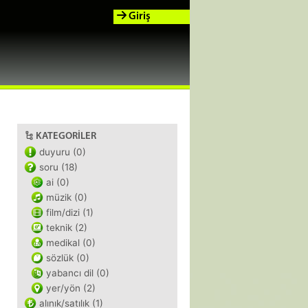
Giriş
KATEGORILER
duyuru (0)
soru (18)
ai (0)
müzik (0)
film/dizi (1)
teknik (2)
medikal (0)
sözlük (0)
yabancı dil (0)
yer/yön (2)
alınık/satılık (1)