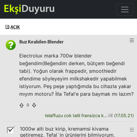
Ekşi
Duyuru
AÇIK
Buz Kırabilen Blender
Electrolux marka 700w blender
beğendim(Beğendim derken, bütçem beğendi
tabi). Yoğun olarak frappedir, smoothiedir
efendime söyleyeyim milkshakedir yapabilmek
istiyorum. Peş peşe yaptığımda bu cihazla yakar
mıyım motoru? İlla Tefal'e para baymak mı lazım?
0
telaffuzu cok tatli fransizca kelime
(
17.05.21
)
1000w alti buz kirip, kremamsi kivama
getiremez. Tefal´in ürünlerini bilmiyorum,