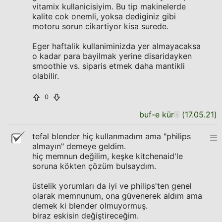
vitamix kullanicisiyim. Bu tip makinelerde
kalite cok onemli, yoksa dediginiz gibi
motoru sorun cikartiyor kisa surede.
Eger haftalik kullaniminizda yer almayacaksa
o kadar para bayilmak yerine disaridayken
smoothie vs. siparis etmek daha mantikli
olabilir.
0
buf-e kür
(
17.05.21
)
tefal blender hiç kullanmadım ama "philips
almayın" demeye geldim.
hiç memnun değilim, keşke kitchenaid'le
soruna kökten çözüm bulsaydım.
üstelik yorumları da iyi ve philips'ten genel
olarak memnunum, ona güvenerek aldım ama
demek ki blender olmuyormuş.
biraz eskisin değiştireceğim.