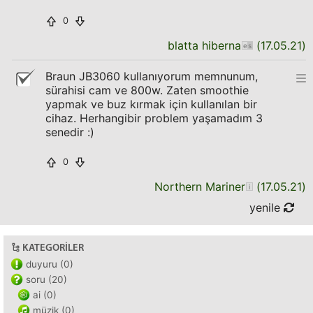
0
blatta hiberna
(
17.05.21
)
Braun JB3060 kullanıyorum memnunum,
sürahisi cam ve 800w. Zaten smoothie
yapmak ve buz kırmak için kullanılan bir
cihaz. Herhangibir problem yaşamadım 3
senedir :)
0
Northern Mariner
(
17.05.21
)
yenile
KATEGORILER
duyuru (0)
soru (20)
ai (0)
müzik (0)