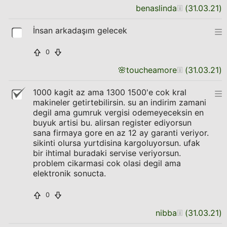
benaslinda
(
31.03.21
)
İnsan arkadaşım gelecek
0
🌸
toucheamore
(
31.03.21
)
1000 kagit az ama 1300 1500'e cok kral
makineler getirtebilirsin. su an indirim zamani
degil ama gumruk vergisi odemeyeceksin en
buyuk artisi bu. alirsan register ediyorsun
sana firmaya gore en az 12 ay garanti veriyor.
sikinti olursa yurtdisina kargoluyorsun. ufak
bir ihtimal buradaki servise veriyorsun.
problem cikarmasi cok olasi degil ama
elektronik sonucta.
0
nibba
(
31.03.21
)