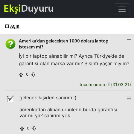
Ekşi
Duyuru
AÇIK
Amerika’dan gelecekten 1000 dolara laptop
istesem mi?
İyi bir laptop alınabilir mi? Ayrıca Türkiye’de de
garantisi olan marka var mı? Sıkıntı yaşar mıyım?
0
toucheamore
(
31.03.21
)
gelecek kişiden sanırım :)
amerikadan alınan ürünlerin burda garantisi
var mı ya? sanırım yok.
0