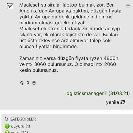
Maalesef su siralar laptop bulmak zor. Ben
Amerika'dan Avrupa'ya baktim, düzgün fiyata
yoktu. Avrupa'da denk geldi ne indirim ne
bindirim olması gereken fiyat.
Maalesef elektronik tedarik zincirinde acayip
sıkıntı var, ek olarak lojistikte de var. Bunlari
üst üste ekleyince arz olmuyor talep cok
olunca fiyatlar bindirimde.
Zamanınız varsa düzgün fiyata ryzen 4800h
ve rtx 3060 bulursunuz. O olmadi rtx 2060
kesin bulursunuz.
0
logisticsmanager
(
31.03.21
)
yenile
KATEGORILER
duyuru (1)
soru (22)