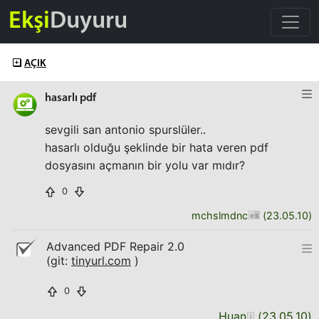
Ekşi
Duyuru
AÇIK
hasarlı pdf
sevgili san antonio spurslüler..
hasarlı olduğu şeklinde bir hata veren pdf
dosyasını açmanın bir yolu var mıdır?
0
mchslmdnc
(
23.05.10
)
Advanced PDF Repair 2.0
(git:
tinyurl.com
)
0
Huan
(
23.05.10
)