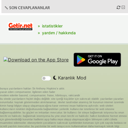
SON CEVAPLANANLAR
istatistikler
yardım / hakkında
Karanlık Mod
buraya yazılanların hakları Sir Anthony Hopkins'e aittir.
yazan eden compumaster, ilgilenen eden fader
modere edenler basond, compumaster, fraise, kibritsuyu, rakicandir
bu sitede yazılanların hiçbiri doğru değildir. site içeriği küçükler için sakıncalı olabilir. yazılardan yazarları
sorumludur. kaynak göstermeden alıntılanamaz. devlet tarafından atanmış bir kurumun internet üzerinde
kimin hangi bilgiye ulaşıp ulaşamayacağına karar vermesi insan haklarına aykırıdır. web siteleri
kullanıcıların istekleri doğrultusunda bağlandıkları yerlerdir. kullanıcılar isterlerse bir web sitesine
bağlanmayabilirler. bu güçleri ve imkanları mevcuttur. bir kullanıcı bir siteye bağlanmak istiyorsa bu onun
tercihi ve hakkıdır. bağlanmak istemiyorsa bu yine onun tercihi ve hakkıdır. halkın kendisine hizmet etmesi
için görevlendirdiği kurumlar hadlerini aşıp halka neye ulaşıp ulaşmayacağını bilmeyen cahil cühela
muamelesi edemezler. ebeveynlerin çocuklarını sakıncalı içeriklerden koruması için çok sayıda bedava ve
ücretli yazılım mevcuttur. bu yazılımlar bir web tarayıcısını kullanmaktan daha karmaşık teknik bilgi