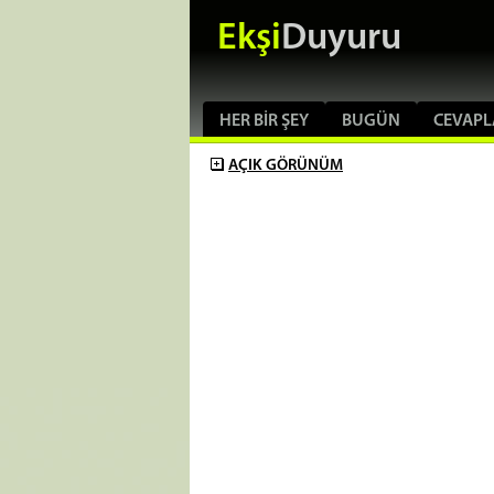
Ekşi
Duyuru
HER BIR ŞEY
BUGÜN
CEVAPL
AÇIK
GÖRÜNÜM