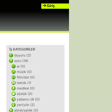
Giriş
KATEGORILER
duyuru (2)
soru (19)
ai (0)
müzik (0)
film/dizi (0)
teknik (1)
medikal (0)
sözlük (0)
yabancı dil (0)
yer/yön (2)
alınık/satılık (0)