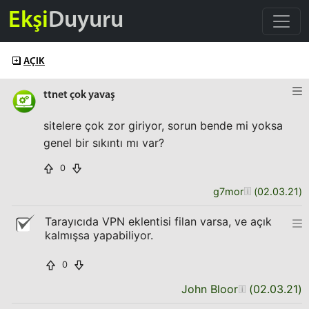
Ekşi
Duyuru
AÇIK
ttnet çok yavaş
sitelere çok zor giriyor, sorun bende mi yoksa
genel bir sıkıntı mı var?
0
g7mor
(
02.03.21
)
Tarayıcıda VPN eklentisi filan varsa, ve açık
kalmışsa yapabiliyor.
0
John Bloor
(
02.03.21
)