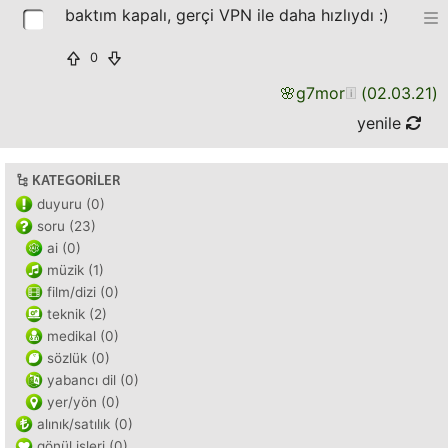
baktım kapalı, gerçi VPN ile daha hızlıydı :)
0
🌸
g7mor
(
02.03.21
)
yenile
KATEGORILER
duyuru (0)
soru (23)
ai (0)
müzik (1)
film/dizi (0)
teknik (2)
medikal (0)
sözlük (0)
yabancı dil (0)
yer/yön (0)
alınık/satılık (0)
gönül işleri (0)