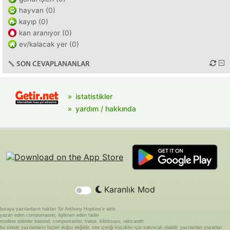
hayvan (0)
kayıp (0)
kan aranıyor (0)
ev/kalacak yer (0)
SON CEVAPLANANLAR
istatistikler
yardım / hakkında
Karanlık Mod
buraya yazılanların hakları Sir Anthony Hopkins'e aittir.
yazan eden compumaster, ilgilenen eden fader
modere edenler basond, compumaster, fraise, kibritsuyu, rakicandir
bu sitede yazılanların hiçbiri doğru değildir. site içeriği küçükler için sakıncalı olabilir. yazılardan yazarları