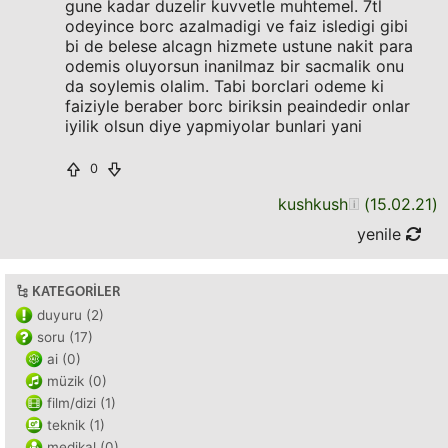
gune kadar duzelir kuvvetle muhtemel. 7tl
odeyince borc azalmadigi ve faiz isledigi gibi
bi de belese alcagn hizmete ustune nakit para
odemis oluyorsun inanilmaz bir sacmalik onu
da soylemis olalim. Tabi borclari odeme ki
faiziyle beraber borc biriksin peaindedir onlar
iyilik olsun diye yapmiyolar bunlari yani
0
kushkush
(
15.02.21
)
yenile
KATEGORILER
duyuru (2)
soru (17)
ai (0)
müzik (0)
film/dizi (1)
teknik (1)
medikal (0)