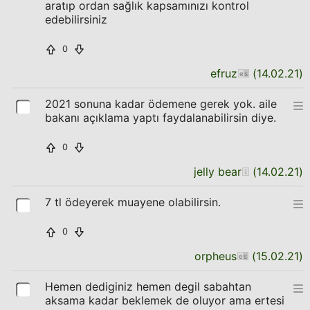
aratıp ordan sağlık kapsamınızı kontrol
edebilirsiniz
0
efruz
(
14.02.21
)
2021 sonuna kadar ödemene gerek yok. aile
bakanı açıklama yaptı faydalanabilirsin diye.
0
jelly bear
(
14.02.21
)
7 tl ödeyerek muayene olabilirsin.
0
orpheus
(
15.02.21
)
Hemen dediginiz hemen degil sabahtan
aksama kadar beklemek de oluyor ama ertesi