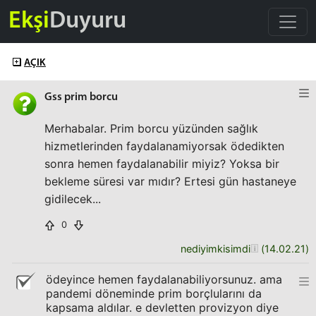
Ekşi
Duyuru
AÇIK
Gss prim borcu
Merhabalar. Prim borcu yüzünden sağlık
hizmetlerinden faydalanamiyorsak ödedikten
sonra hemen faydalanabilir miyiz? Yoksa bir
bekleme süresi var mıdır? Ertesi gün hastaneye
gidilecek...
0
nediyimkisimdi
(
14.02.21
)
ödeyince hemen faydalanabiliyorsunuz. ama
pandemi döneminde prim borçlularını da
kapsama aldılar. e devletten provizyon diye