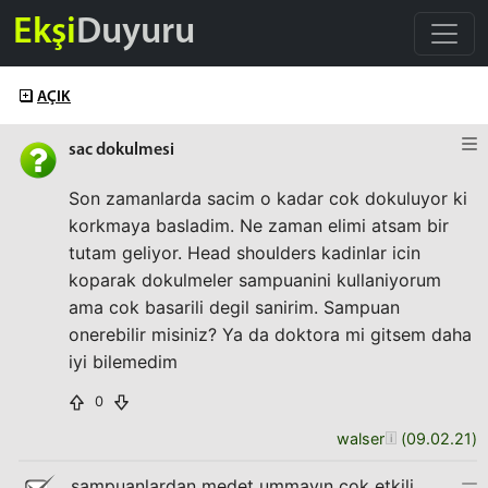
Ekşi
Duyuru
AÇIK
sac dokulmesi
Son zamanlarda sacim o kadar cok dokuluyor ki
korkmaya basladim. Ne zaman elimi atsam bir
tutam geliyor. Head shoulders kadinlar icin
koparak dokulmeler sampuanini kullaniyorum
ama cok basarili degil sanirim. Sampuan
onerebilir misiniz? Ya da doktora mi gitsem daha
iyi bilemedim
0
walser
(
09.02.21
)
şampuanlardan medet ummayın çok etkili