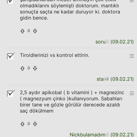
olmadıklarını söylemişti doktorum. mantıklı
sonuçta saçta ne kadar duruyor ki. doktora
gidin bence.
0
soru
(
09.02.21
)
Tiroidlerinizi vs kontrol ettirin.
0
sta
(
09.02.21
)
2,5 aydır apikobal ( b vitamini ) + magnezinc
( magnezyum çinko )kullanıyorum. Sabahları
birer tane ve gözle görülür derecede azaldı
saç dökülmem
0
Nickbulamadım
(
09.02.21
)