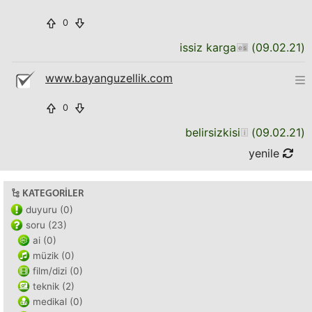
0
issiz karga
(
09.02.21
)
www.bayanguzellik.com
0
belirsizkisi
(
09.02.21
)
yenile
KATEGORILER
duyuru (0)
soru (23)
ai (0)
müzik (0)
film/dizi (0)
teknik (2)
medikal (0)