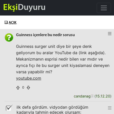
Ekşi
Duyuru
AÇIK
Guinness içenlere bu nedir sorusu
Guinness surger unit diye bir şeye denk
geliyorum bu aralar YouTube da (link aşağıda).
Mekanizmanın esprisi nedir bilen var mıdır ve
ayrıca fıçı ile bu surger unit kiyaslamasi deneyen
varsa yapabilir mi?
youtube.com
0
candanag
(
15.12.20
)
ilk defa gördüm. vidyodan gördüğüm
kadarıyla tahmin edecek olursam;