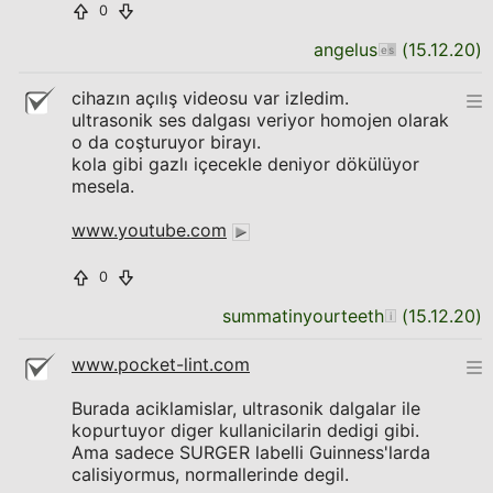
0
angelus
(
15.12.20
)
cihazın açılış videosu var izledim.
ultrasonik ses dalgası veriyor homojen olarak
o da coşturuyor birayı.
kola gibi gazlı içecekle deniyor dökülüyor
mesela.
www.youtube.com
0
summatinyourteeth
(
15.12.20
)
www.pocket-lint.com
Burada aciklamislar, ultrasonik dalgalar ile
kopurtuyor diger kullanicilarin dedigi gibi.
Ama sadece SURGER labelli Guinness'larda
calisiyormus, normallerinde degil.