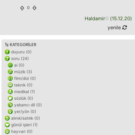
0
Haldamir
(
15.12.20
)
yenile
KATEGORILER
duyuru (0)
soru (24)
ai (0)
müzik (3)
film/dizi (0)
teknik (0)
medikal (1)
sözlük (0)
yabancı dil (0)
yer/yön (0)
alınık/satılık (0)
gönül işleri (1)
hayvan (0)