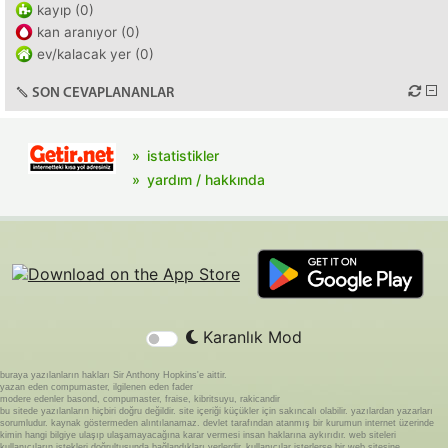
kayıp (0)
kan aranıyor (0)
ev/kalacak yer (0)
SON CEVAPLANANLAR
istatistikler
yardım / hakkında
Karanlık Mod
buraya yazılanların hakları Sir Anthony Hopkins'e aittir.
yazan eden compumaster, ilgilenen eden fader
modere edenler basond, compumaster, fraise, kibritsuyu, rakicandir
bu sitede yazılanların hiçbiri doğru değildir. site içeriği küçükler için sakıncalı olabilir. yazılardan yazarları
sorumludur. kaynak göstermeden alıntılanamaz. devlet tarafından atanmış bir kurumun internet üzerinde
kimin hangi bilgiye ulaşıp ulaşamayacağına karar vermesi insan haklarına aykırıdır. web siteleri
kullanıcıların istekleri doğrultusunda bağlandıkları yerlerdir. kullanıcılar isterlerse bir web sitesine