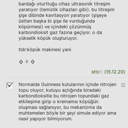
bardağı oturttuğu cihaz ultrasonik titreşim
yaratıyor (temizlik cihazları gibi). bu titreşim
şişe dibinde kavitasyon yaratıyor (şişeye
üstten başka bi şişe ile vurduğunda
köpürmesi) ve içindeki çözünmüş
karbondioksit gaz fazına geçiyor. o da
yükselik köpük oluşturuyor.
tldr:köpük makinesi yani
0
sttc
(
15.12.20
)
Normalde Guinness kutularının içinde nitrojen
topu oluyor, kutuyu açtığında biradaki
karbondioksitle bu nitrojen topundaki gaz
etkileşime girip o kremamsı köpüğün
oluşması sağlanıyor, bu mekanizma da
muhtemelen böyle bir şeyi simule ediyor ama
nasıl yapıyor bilmiyorum.