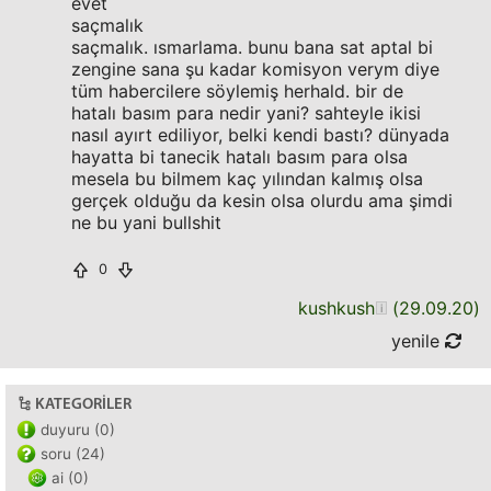
evet
saçmalık
saçmalık. ısmarlama. bunu bana sat aptal bi
zengine sana şu kadar komisyon verym diye
tüm habercilere söylemiş herhald. bir de
hatalı basım para nedir yani? sahteyle ikisi
nasıl ayırt ediliyor, belki kendi bastı? dünyada
hayatta bi tanecik hatalı basım para olsa
mesela bu bilmem kaç yılından kalmış olsa
gerçek olduğu da kesin olsa olurdu ama şimdi
ne bu yani bullshit
0
kushkush
(
29.09.20
)
yenile
KATEGORILER
duyuru (0)
soru (24)
ai (0)