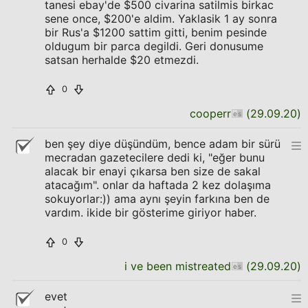
tanesi ebay'de $500 civarina satilmis birkac
sene once, $200'e aldim. Yaklasik 1 ay sonra
bir Rus'a $1200 sattim gitti, benim pesinde
oldugum bir parca degildi. Geri donusume
satsan herhalde $20 etmezdi.
0
cooperr
(
29.09.20
)
ben şey diye düşündüm, bence adam bir sürü
mecradan gazetecilere dedi ki, "eğer bunu
alacak bir enayi çıkarsa ben size de sakal
atacağım". onlar da haftada 2 kez dolaşıma
sokuyorlar:)) ama aynı şeyin farkına ben de
vardım. ikide bir gösterime giriyor haber.
0
i ve been mistreated
(
29.09.20
)
evet