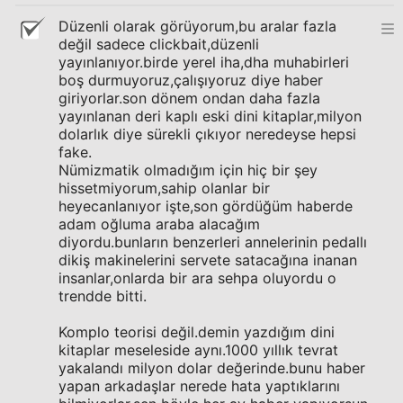
Düzenli olarak görüyorum,bu aralar fazla
değil sadece clickbait,düzenli
yayınlanıyor.birde yerel iha,dha muhabirleri
boş durmuyoruz,çalışıyoruz diye haber
giriyorlar.son dönem ondan daha fazla
yayınlanan deri kaplı eski dini kitaplar,milyon
dolarlık diye sürekli çıkıyor neredeyse hepsi
fake.
Nümizmatik olmadığım için hiç bir şey
hissetmiyorum,sahip olanlar bir
heyecanlanıyor işte,son gördüğüm haberde
adam oğluma araba alacağım
diyordu.bunların benzerleri annelerinin pedallı
dikiş makinelerini servete satacağına inanan
insanlar,onlarda bir ara sehpa oluyordu o
trendde bitti.
Komplo teorisi değil.demin yazdığım dini
kitaplar meseleside aynı.1000 yıllık tevrat
yakalandı milyon dolar değerinde.bunu haber
yapan arkadaşlar nerede hata yaptıklarını