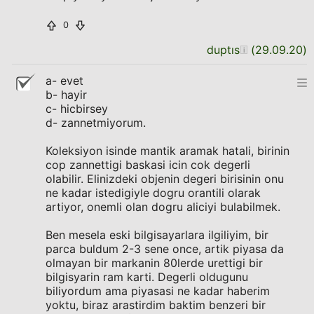
0
duptıs
(
29.09.20
)
a- evet
b- hayir
c- hicbirsey
d- zannetmiyorum.
Koleksiyon isinde mantik aramak hatali, birinin
cop zannettigi baskasi icin cok degerli
olabilir. Elinizdeki objenin degeri birisinin onu
ne kadar istedigiyle dogru orantili olarak
artiyor, onemli olan dogru aliciyi bulabilmek.
Ben mesela eski bilgisayarlara ilgiliyim, bir
parca buldum 2-3 sene once, artik piyasa da
olmayan bir markanin 80lerde urettigi bir
bilgisyarin ram karti. Degerli oldugunu
biliyordum ama piyasasi ne kadar haberim
yoktu, biraz arastirdim baktim benzeri bir