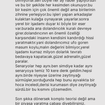
bilmiyorlar.sen böyle her ay haber yapıyorsun
ve bu bir şekilde her kesimden okunuyor.bu
bir kesim için çok önemli değil ama birilerinin
zihnine yerleşiyor.bu işleri yapan arkadaşlar
kulaktan kulağa oynayarak yayarlar.sonra
yerel bir işadamı duyar ki böyle bir eser
var.burada ana dolandırıcılık kuralı devreye
girer.dolandırıcının en önemli özelliği
karşısındaki insanın kendisini kandırdığı hissi
yaratmaktır.yani dolandırıcımız ufo goren
masum koylu,malın değerini bilmiyor,yerel
işadamı kurnaz milyon dolarlık tevratı
bedavaya kapatacak.güzel adrenalin,güzel
paralar.
Senaryolar hep aynı.ben simdiye kadar aynı
senaryoya temiz 10 kere denk geldim.hepsi
aynı.birde niyeyse üzerine zeytinyağı
sürmüşler,sorduğunda hep bunu ayvalıkta bir
hoca inceledi,derisi kurumasın diye zeytinyağı
sürdü.bir bu kısmını çözemedim.
Son şıkka dönersek komplo teorisi değil ama
bir piyasa yaratma çabası diyebilirsiniz.