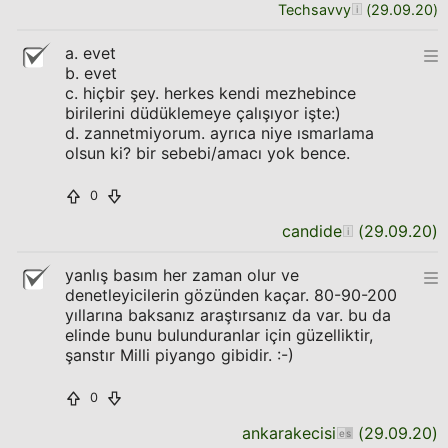
Techsavvy
(
29.09.20
)
a. evet
b. evet
c. hiçbir şey. herkes kendi mezhebince
birilerini düdüklemeye çalışıyor işte:)
d. zannetmiyorum. ayrıca niye ısmarlama
olsun ki? bir sebebi/amacı yok bence.
0
candide
(
29.09.20
)
yanlış basım her zaman olur ve
denetleyicilerin gözünden kaçar. 80-90-200
yıllarına baksanız araştırsanız da var. bu da
elinde bunu bulunduranlar için güzelliktir,
şanstır Milli piyango gibidir. :-)
0
ankarakecisi
(
29.09.20
)