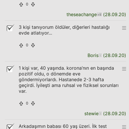
0
theseachange
(
28.09.20
)
3 kişi tanıyorum öldüler, diğerleri hastalığı
evde atlatıyor...
0
Boris
(
28.09.20
)
1 kişi var, 40 yaşında. korona’nın en başında
pozitif oldu, o dönemde eve
göndermiyorlardı. Hastanede 2-3 hafta
geçirdi. İyileşti ama ruhsal ve fiziksel sorunları
var.
0
stewie
(
28.09.20
)
Arkadaşımın babası 60 yaş üzeri. İlk test