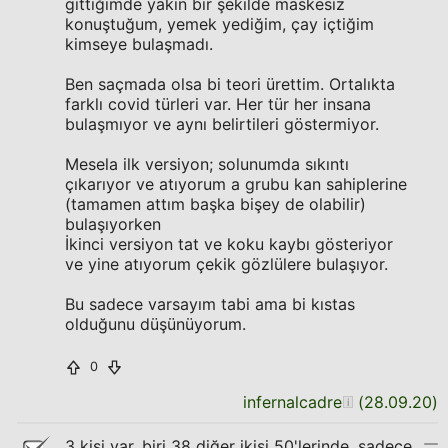
gittiğimde yakın bir şekilde maskesiz
konuştuğum, yemek yediğim, çay içtiğim
kimseye bulaşmadı.
Ben saçmada olsa bi teori ürettim. Ortalıkta
farklı covid türleri var. Her tür her insana
bulaşmıyor ve aynı belirtileri göstermiyor.
Mesela ilk versiyon; solunumda sıkıntı
çıkarıyor ve atıyorum a grubu kan sahiplerine
(tamamen attım başka bişey de olabilir)
bulaşıyorken
İkinci versiyon tat ve koku kaybı gösteriyor
ve yine atıyorum çekik gözlülere bulaşıyor.
Bu sadece varsayım tabi ama bi kıstas
olduğunu düşünüyorum.
0
infernalcadre
(
28.09.20
)
3 kişi var. biri 38 diğer ikisi 50'lerinde. sadece