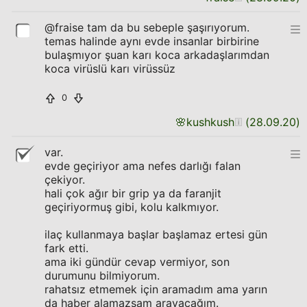
@fraise tam da bu sebeple şaşırıyorum.
temas halinde aynı evde insanlar birbirine
bulaşmıyor şuan karı koca arkadaşlarımdan
koca virüslü karı virüssüz
0
🌸
kushkush
(
28.09.20
)
var.
evde geçiriyor ama nefes darlığı falan
çekiyor.
hali çok ağır bir grip ya da faranjit
geçiriyormuş gibi, kolu kalkmıyor.
ilaç kullanmaya başlar başlamaz ertesi gün
fark etti.
ama iki gündür cevap vermiyor, son
durumunu bilmiyorum.
rahatsız etmemek için aramadım ama yarın
da haber alamazsam arayacağım.