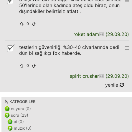
50'lerinde olan kadında ateş oldu biraz, onun
dışındakiler belirtisiz atlattı.
0
roket adam
(
29.09.20
)
testlerin güvenirliği %30-40 civarlarında dedi
dün bi sağlıkçı fox haberde.
0
spirit crusher
(
29.09.20
)
yenile
KATEGORILER
duyuru (0)
soru (23)
ai (0)
müzik (0)