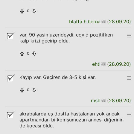
0
blatta hiberna
(
28.09.20
)
var, 90 yasin uzerideydi. covid pozitifken
kalp krizi gecirip oldu.
0
ehti
(
28.09.20
)
Kayıp var. Geçiren de 3-5 kişi var.
0
msb
(
28.09.20
)
akrabalarda eş dostta hastalanan yok ancak
apartmandan bi komşumuzun annesi diğerinin
de kocası öldü.