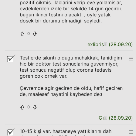
pozitif cikmis. ilaclarini verip eve yollamislar,
evdekilerden izole bir sekilde 14 gun gecirdi.
bugun ikinci testini olacakti , oyle yatak
dosek bir durumu olmadigii soyledi.
0
exlibris
(
28.09.20
)
Testlerde sıkıntı oldugu muhakkak, tanidigim
hic bir doktor test sonuclarina guvenmiyor,
test sonucu negatif olup corona tedavisi
goren cok ornek var.
Çevremde agir geciren de oldu, hafif geciren
de, maalesef hayatini kaybeden de:(
0
Gı
(
28.09.20
)
10-15 kişi var. hastaneye yattıklarını dahi