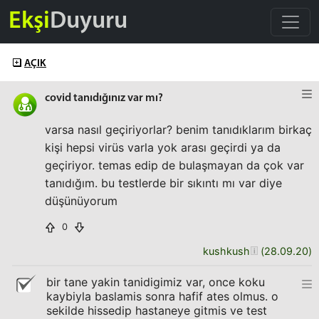
Ekşi
Duyuru
AÇIK
covid tanıdığınız var mı?
varsa nasıl geçiriyorlar? benim tanıdıklarım birkaç
kişi hepsi virüs varla yok arası geçirdi ya da
geçiriyor. temas edip de bulaşmayan da çok var
tanıdığım. bu testlerde bir sıkıntı mı var diye
düşünüyorum
0
kushkush
(
28.09.20
)
bir tane yakin tanidigimiz var, once koku
kaybiyla baslamis sonra hafif ates olmus. o
sekilde hissedip hastaneye gitmis ve test