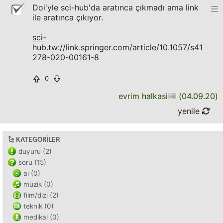
Doi'yle sci-hub'da aratınca çıkmadı ama link
ile aratınca çıkıyor.
sci-
hub.tw
://link.springer.com/article/10.1057/s41
278-020-00161-8
0
evrim halkasi
(
04.09.20
)
yenile
KATEGORILER
duyuru (2)
soru (15)
ai (0)
müzik (0)
film/dizi (2)
teknik (0)
medikal (0)