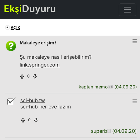
Ekşi
Duyuru
AÇIK
Makaleye erişim?
Şu makaleye nasıl erişebilirim?
link.springer.com
0
kaptan memo
(
04.09.20
)
sci-hub.tw
sci-hub her eve lazım
0
superb
(
04.09.20
)