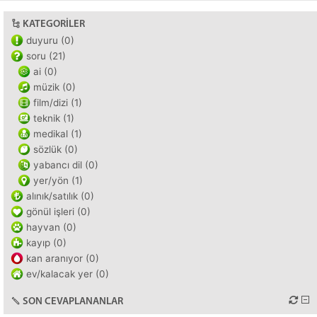
KATEGORILER
duyuru (0)
soru (21)
ai (0)
müzik (0)
film/dizi (1)
teknik (1)
medikal (1)
sözlük (0)
yabancı dil (0)
yer/yön (1)
alınık/satılık (0)
gönül işleri (0)
hayvan (0)
kayıp (0)
kan aranıyor (0)
ev/kalacak yer (0)
SON CEVAPLANANLAR