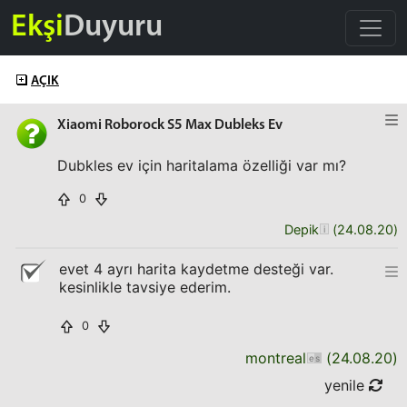
Ekşi
Duyuru
AÇIK
Xiaomi Roborock S5 Max Dubleks Ev
Dubkles ev için haritalama özelliği var mı?
0
Depik
(
24.08.20
)
evet 4 ayrı harita kaydetme desteği var.
kesinlikle tavsiye ederim.
0
montreal
(
24.08.20
)
yenile