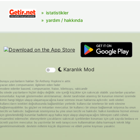
istatistikler
yardım / hakkında
Karanlık Mod
buraya yazılanların hakları Sir Anthony Hopkins'e aittir.
yazan eden compumaster, ilgilenen eden fader
modere edenler basond, compumaster, fraise, kibritsuyu, rakicandir
bu sitede yazılanların hiçbiri doğru değildir. site içeriği küçükler için sakıncalı olabilir. yazılardan yazarları
sorumludur. kaynak göstermeden alıntılanamaz. devlet tarafından atanmış bir kurumun internet üzerinde
kimin hangi bilgiye ulaşıp ulaşamayacağına karar vermesi insan haklarına aykırıdır. web siteleri
kullanıcıların istekleri doğrultusunda bağlandıkları yerlerdir. kullanıcılar isterlerse bir web sitesine
bağlanmayabilirler. bu güçleri ve imkanları mevcuttur. bir kullanıcı bir siteye bağlanmak istiyorsa bu onun
tercihi ve hakkıdır. bağlanmak istemiyorsa bu yine onun tercihi ve hakkıdır. halkın kendisine hizmet etmesi
için görevlendirdiği kurumlar hadlerini aşıp halka neye ulaşıp ulaşmayacağını bilmeyen cahil cühela
muamelesi edemezler. ebeveynlerin çocuklarını sakıncalı içeriklerden koruması için çok sayıda bedava ve
ücretli yazılım mevcuttur. bu yazılımlar bir web tarayıcısını kullanmaktan daha karmaşık teknik bilgi
gerektirmemektedir. devletin milletini küçük düşürmesi ve ebleh yerine koyması yasaktır.