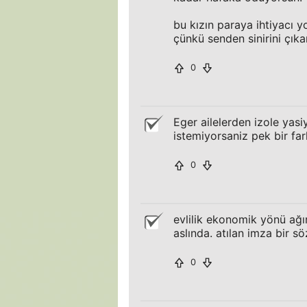
bu kızın paraya ihtiyacı 
çünkü senden sinirini çık
0
Eger ailelerden izole yasi
istemiyorsaniz pek bir fark
0
evlilik ekonomik yönü ağır
aslında. atılan imza bir s
0