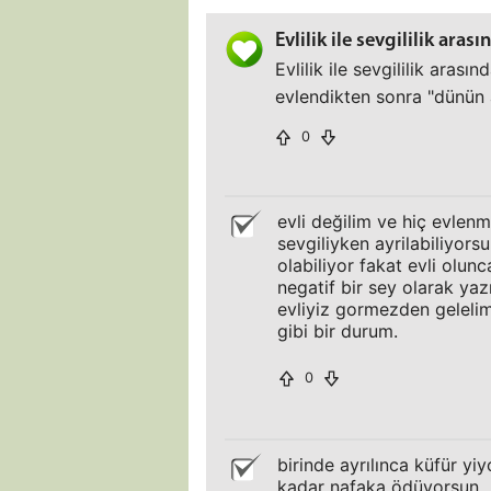
Evlilik ile sevgililik arası
Evlilik ile sevgililik arası
evlendikten sonra "dünün
0
evli değilim ve hiç evle
sevgiliyken ayrilabiliyorsu
olabiliyor fakat evli olu
negatif bir sey olarak yazm
evliyiz gormezden gelelim g
gibi bir durum.
0
birinde ayrılınca küfür y
kadar nafaka ödüyorsun.