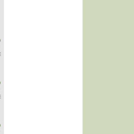
)
)
)