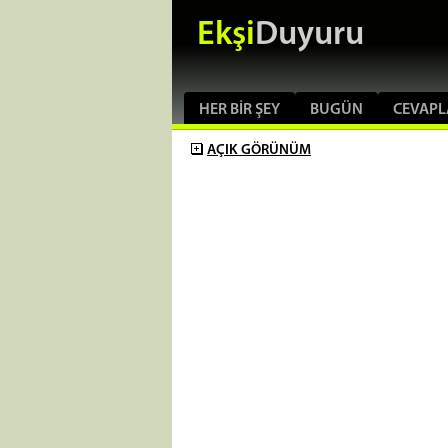
Ekşi
Duyuru
HER BIR ŞEY
BUGÜN
CEVAPL
AÇIK
GÖRÜNÜM