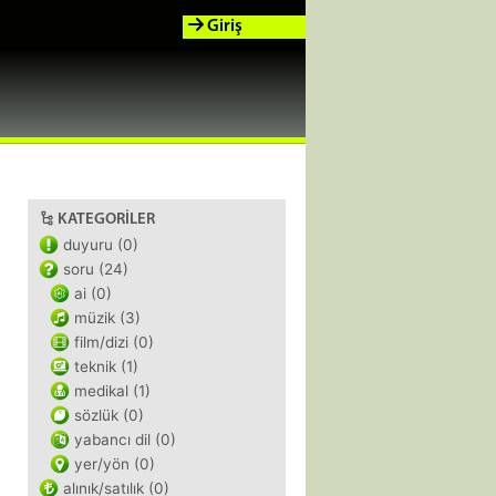
Giriş
KATEGORILER
duyuru (0)
soru (24)
ai (0)
müzik (3)
film/dizi (0)
teknik (1)
medikal (1)
sözlük (0)
yabancı dil (0)
yer/yön (0)
alınık/satılık (0)