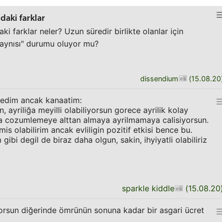
ndaki farklar
ndaki farklar neler? Uzun süredir birlikte olanlar için
 aynısı" durumu oluyor mu?
dissendium
(
15.08.20
nmedim ancak kanaatim:
n, ayriliğa meyilli olabiliyorsun gorece ayrilik kolay
nca cozumlemeye alttan almaya ayrilmamaya calisiyorsun.
is olabilirim ancak evliligin pozitif etkisi bence bu.
ibi degil de biraz daha olgun, sakin, ihyiyatli olabiliriz
sparkle kiddle
(
15.08.20
iyorsun diğerinde ömrünün sonuna kadar bir asgari ücret