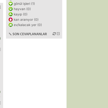
gönül işleri (1)
hayvan (0)
kayıp (0)
kan aranıyor (0)
ev/kalacak yer (0)
SON CEVAPLANANLAR
)
)