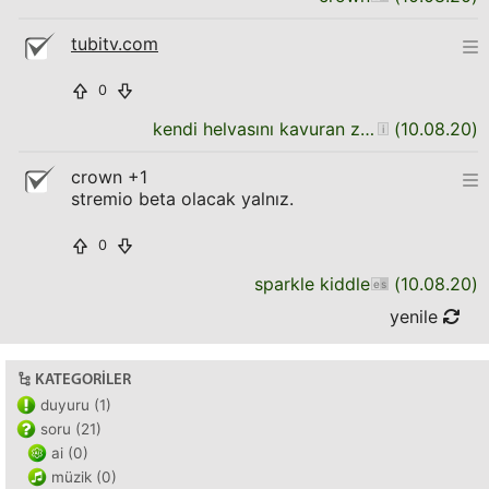
tubitv.com
0
kendi helvasını kavuran zombi
(
10.08.20
)
crown +1
stremio beta olacak yalnız.
0
sparkle kiddle
(
10.08.20
)
yenile
KATEGORILER
duyuru (1)
soru (21)
ai (0)
müzik (0)