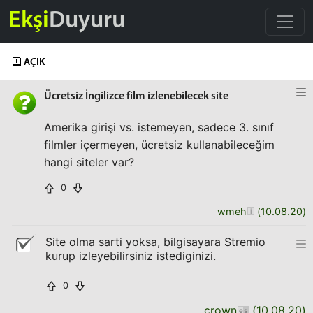
Ekşi
Duyuru
AÇIK
Ücretsiz İngilizce film izlenebilecek site
Amerika girişi vs. istemeyen, sadece 3. sınıf
filmler içermeyen, ücretsiz kullanabileceğim
hangi siteler var?
0
wmeh
(
10.08.20
)
Site olma sarti yoksa, bilgisayara Stremio
kurup izleyebilirsiniz istediginizi.
0
crown
(
10.08.20
)