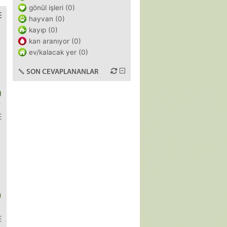
gönül işleri (0)
hayvan (0)
kayıp (0)
kan aranıyor (0)
ev/kalacak yer (0)
SON CEVAPLANANLAR
)
)