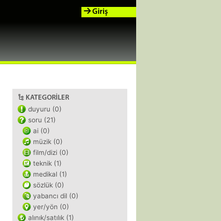
Giriş
KATEGORILER
duyuru (0)
soru (21)
ai (0)
müzik (0)
film/dizi (0)
teknik (1)
medikal (1)
sözlük (0)
yabancı dil (0)
yer/yön (0)
alınık/satılık (1)