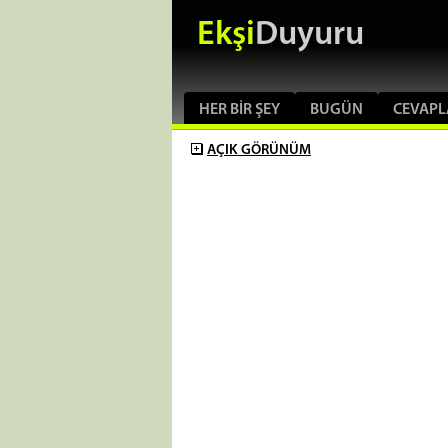
Ekşi
Duyuru
HER BIR ŞEY
BUGÜN
CEVAPL
AÇIK
GÖRÜNÜM