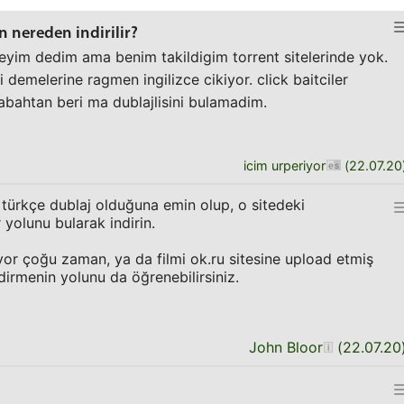
n nereden indirilir?
ireyim dedim ama benim takildigim torrent sitelerinde yok.
i demelerine ragmen ingilizce cikiyor. click baitciler
bahtan beri ma dublajlisini bulamadim.
icim urperiyor
(
22.07.20
, türkçe dublaj olduğuna emin olup, o sitedeki
 yolunu bularak indirin.
rıyor çoğu zaman, ya da filmi ok.ru sitesine upload etmiş
dirmenin yolunu da öğrenebilirsiniz.
John Bloor
(
22.07.20