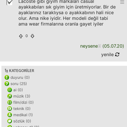
Lacoste gibi giyim markaları casual
ayakkabıları sık giyim için üretmiyorlar. Bir de
ayaklarınız taraklıysa o ayakkabının hali nice
olur. Ama nike iyidir. Her modeli değil tabi
ama wear firmalarına oranla gayet iyiler
0
neysene
(
05.07.20
)
yenile
KATEGORILER
duyuru (0)
soru (25)
ai (0)
müzik (3)
film/dizi (0)
teknik (0)
medikal (1)
sözlük (0)