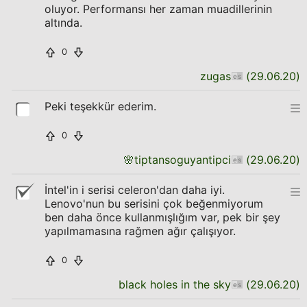
oluyor. Performansı her zaman muadillerinin
altında.
0
zugas
(
29.06.20
)
Peki teşekkür ederim.
0
🌸
tiptansoguyantipci
(
29.06.20
)
İntel'in i serisi celeron'dan daha iyi.
Lenovo'nun bu serisini çok beğenmiyorum
ben daha önce kullanmışlığım var, pek bir şey
yapılmamasına rağmen ağır çalışıyor.
0
black holes in the sky
(
29.06.20
)