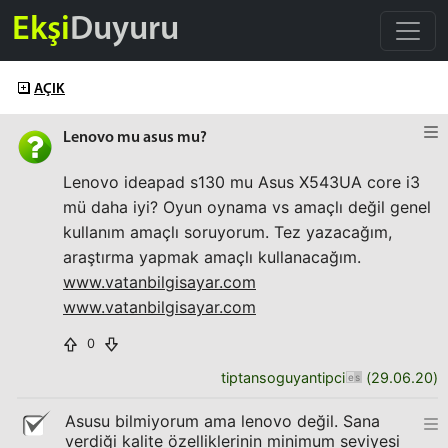
Ekşi
Duyuru
AÇIK
Lenovo mu asus mu?
Lenovo ideapad s130 mu Asus X543UA core i3
mü daha iyi? Oyun oynama vs amaçlı değil genel
kullanım amaçlı soruyorum. Tez yazacağım,
araştırma yapmak amaçlı kullanacağım.
www.vatanbilgisayar.com
www.vatanbilgisayar.com
0
tiptansoguyantipci
(
29.06.20
)
Asusu bilmiyorum ama lenovo değil. Sana
verdiği kalite özelliklerinin minimum seviyesi