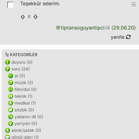
Teşekkür ederim.
0
🌸
tiptansoguyantipci
(
29.06.20
)
yenile
KATEGORILER
duyuru (0)
soru (24)
ai (0)
müzik (3)
film/dizi (0)
teknik (1)
medikal (1)
sözlük (0)
yabancı dil (0)
yer/yön (0)
alınık/satılık (0)
gönül işleri (1)