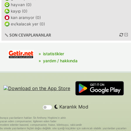
hayvan (0)
kayıp (0)
kan aranıyor (0)
ev/kalacak yer (0)
SON CEVAPLANANLAR
istatistikler
yardım / hakkında
Karanlık Mod
buraya yazılanların hakları Sir Anthony Hopkins'e aittir.
yazan eden compumaster, ilgilenen eden fader
modere edenler basond, compumaster, fraise, kibritsuyu, rakicandir
bu sitede yazılanların hiçbiri doğru değildir. site içeriği küçükler için sakıncalı olabilir. yazılardan yazarları