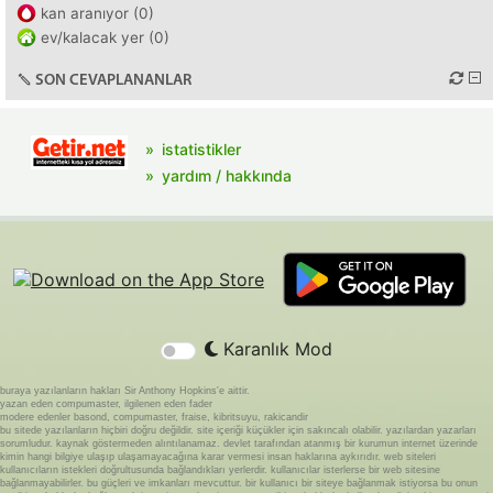
kan aranıyor (0)
ev/kalacak yer (0)
SON CEVAPLANANLAR
istatistikler
yardım / hakkında
Karanlık Mod
buraya yazılanların hakları Sir Anthony Hopkins'e aittir.
yazan eden compumaster, ilgilenen eden fader
modere edenler basond, compumaster, fraise, kibritsuyu, rakicandir
bu sitede yazılanların hiçbiri doğru değildir. site içeriği küçükler için sakıncalı olabilir. yazılardan yazarları
sorumludur. kaynak göstermeden alıntılanamaz. devlet tarafından atanmış bir kurumun internet üzerinde
kimin hangi bilgiye ulaşıp ulaşamayacağına karar vermesi insan haklarına aykırıdır. web siteleri
kullanıcıların istekleri doğrultusunda bağlandıkları yerlerdir. kullanıcılar isterlerse bir web sitesine
bağlanmayabilirler. bu güçleri ve imkanları mevcuttur. bir kullanıcı bir siteye bağlanmak istiyorsa bu onun