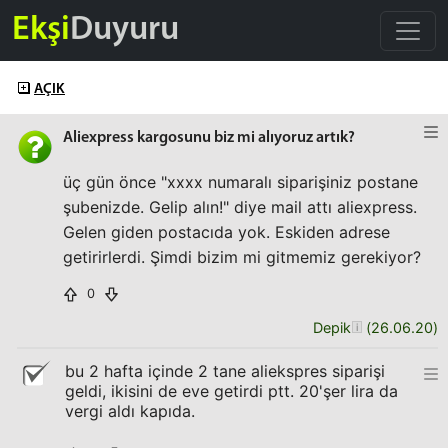
Ekşi
Duyuru
AÇIK
Aliexpress kargosunu biz mi alıyoruz artık?
üç gün önce "xxxx numaralı siparişiniz postane
şubenizde. Gelip alın!" diye mail attı aliexpress.
Gelen giden postacıda yok. Eskiden adrese
getirirlerdi. Şimdi bizim mi gitmemiz gerekiyor?
0
Depik
(
26.06.20
)
bu 2 hafta içinde 2 tane aliekspres siparişi
geldi, ikisini de eve getirdi ptt. 20'şer lira da
vergi aldı kapıda.