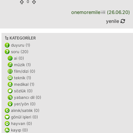
0
onemoremile
(
26.06.20
)
yenile
KATEGORILER
duyuru (1)
soru (20)
ai (0)
müzik (1)
film/dizi (0)
teknik (1)
medikal (1)
sözlük (0)
yabancı dil (0)
yer/yön (0)
alınık/satılık (0)
gönül işleri (0)
hayvan (0)
kayıp (0)