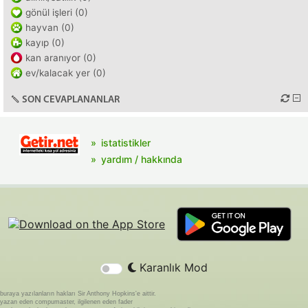
gönül işleri (0)
hayvan (0)
kayıp (0)
kan aranıyor (0)
ev/kalacak yer (0)
SON CEVAPLANANLAR
istatistikler
yardım / hakkında
Karanlık Mod
buraya yazılanların hakları Sir Anthony Hopkins'e aittir.
yazan eden compumaster, ilgilenen eden fader