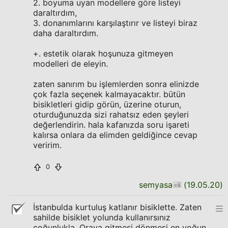
2. boyuma uyan modellere göre listeyi
daraltırdım,
3. donanımlarını karşılaştırır ve listeyi biraz
daha daraltırdım.
+. estetik olarak hoşunuza gitmeyen
modelleri de eleyin.
zaten sanırım bu işlemlerden sonra elinizde
çok fazla seçenek kalmayacaktır. bütün
bisikletleri gidip görün, üzerine oturun,
oturduğunuzda sizi rahatsız eden şeyleri
değerlendirin. hala kafanızda soru işareti
kalırsa onlara da elimden geldiğince cevap
veririm.
0
semyasa
(
19.05.20
)
İstanbulda kurtuluş katlanır bisiklette. Zaten
sahilde bisiklet yolunda kullanırsınız
çoğunlukla. Oraya gitmesi dönmesi en yoğun