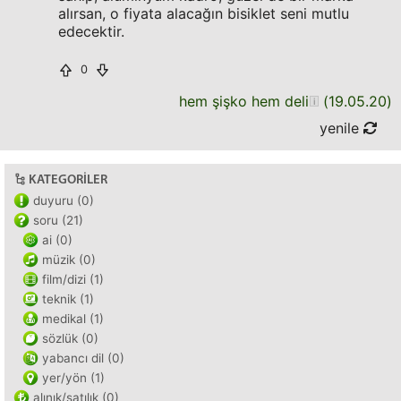
alırsan, o fiyata alacağın bisiklet seni mutlu
edecektir.
0
hem şişko hem deli
(
19.05.20
)
yenile
KATEGORILER
duyuru (0)
soru (21)
ai (0)
müzik (0)
film/dizi (1)
teknik (1)
medikal (1)
sözlük (0)
yabancı dil (0)
yer/yön (1)
alınık/satılık (0)