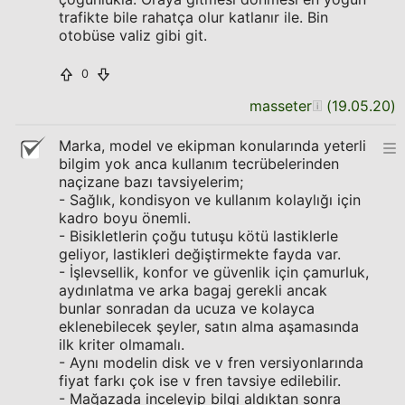
trafikte bile rahatça olur katlanır ile. Bin
otobüse valiz gibi git.
0
masseter
(
19.05.20
)
Marka, model ve ekipman konularında yeterli
bilgim yok anca kullanım tecrübelerinden
naçizane bazı tavsiyelerim;
- Sağlık, kondisyon ve kullanım kolaylığı için
kadro boyu önemli.
- Bisikletlerin çoğu tutuşu kötü lastiklerle
geliyor, lastikleri değiştirmekte fayda var.
- İşlevsellik, konfor ve güvenlik için çamurluk,
aydınlatma ve arka bagaj gerekli ancak
bunlar sonradan da ucuza ve kolayca
eklenebilecek şeyler, satın alma aşamasında
ilk kriter olmamalı.
- Aynı modelin disk ve v fren versiyonlarında
fiyat farkı çok ise v fren tavsiye edilebilir.
- Mağazada inceleyip bilgi aldıktan sonra