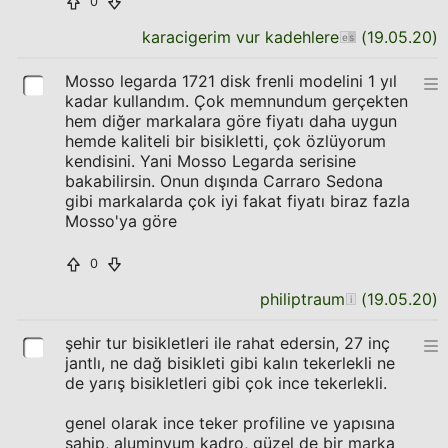
0
karacigerim vur kadehlere
(
19.05.20
)
Mosso legarda 1721 disk frenli modelini 1 yıl
kadar kullandım. Çok memnundum gerçekten
hem diğer markalara göre fiyatı daha uygun
hemde kaliteli bir bisikletti, çok özlüyorum
kendisini. Yani Mosso Legarda serisine
bakabilirsin. Onun dışında Carraro Sedona
gibi markalarda çok iyi fakat fiyatı biraz fazla
Mosso'ya göre
0
philiptraum
(
19.05.20
)
şehir tur bisikletleri ile rahat edersin, 27 inç
jantlı, ne dağ bisikleti gibi kalın tekerlekli ne
de yarış bisikletleri gibi çok ince tekerlekli.
genel olarak ince teker profiline ve yapısına
sahip, aluminyum kadro, güzel de bir marka