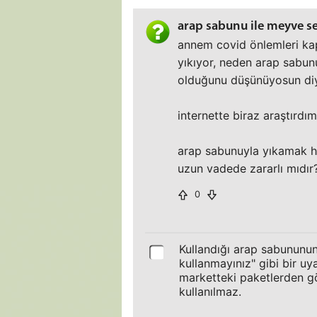
arap sabunu ile meyve se
annem covid önlemleri k
yıkıyor, neden arap sabu
olduğunu düşünüyosun diy
internette biraz araştırdı
arap sabunuyla yıkamak h
uzun vadede zararlı mıdır
0
Kullandığı arap sabununun
kullanmayınız" gibi bir u
marketteki paketlerden gö
kullanılmaz.