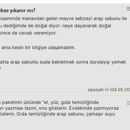
bze yıkanır mı?
apsamında manavdan gelen meyve sebzeyi arap sabunu ile
nu dediğimde de doğal diyor. neye dayanarak doğal
ince de cevab veremiyor.
m ama kesin bir bilgiye ulaşamadım.
atta arap sabunlu suda bekletmek sonra durulayıp yemek
?
sipsiyah
(
04.05.20
 paketinin üstünde "el, yüz, gıda temizliğinde
yarı yazması lazım, onu gösterin. Evdekinde yazmıyorsa
sterin. Gıda temizliğinde arap sabunu, çamaşır suyu