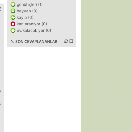
gönül işleri (1)
hayvan (0)
kayıp (0)
kan aranıyor (0)
ev/kalacak yer (0)
SON CEVAPLANANLAR
)