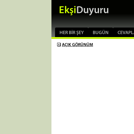
Ekşi
Duyuru
HER BIR ŞEY
BUGÜN
CEVAPL
AÇIK
GÖRÜNÜM