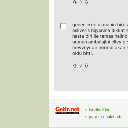
0
gecenlerde uzmanin biri s
asliveris hijyenine dikka
hasta biri ile temas halin
urunun ambalajini elleyip
meyveyi de normal akan suy
oldu bitti.
0
istatistikler
yardım / hakkında