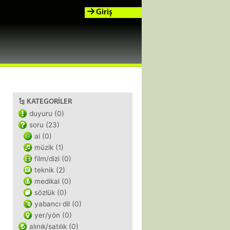
Giriş
KATEGORILER
duyuru (0)
soru (23)
ai (0)
müzik (1)
film/dizi (0)
teknik (2)
medikal (0)
sözlük (0)
yabancı dil (0)
yer/yön (0)
alınık/satılık (0)