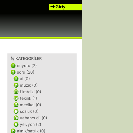
Giriş
KATEGORILER
duyuru (2)
soru (20)
ai (0)
müzik (0)
film/dizi (0)
teknik (1)
medikal (0)
sözlük (0)
yabancı dil (0)
yer/yön (2)
alınık/satılık (0)