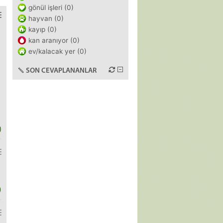
gönül işleri (0)
hayvan (0)
kayıp (0)
kan aranıyor (0)
ev/kalacak yer (0)
SON CEVAPLANANLAR
)
)