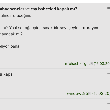
kahvehaneler ve çay bahçeleri kapalı mı?
 alınca sileceğim.
ı mı? Yani sokağa çıkıp sıcak bir şey içeyim, oturayım
lmayacak mı?
eliyor bana
michael_knight
(
16.03.20
i kapalı.
windows95
(
16.03.20