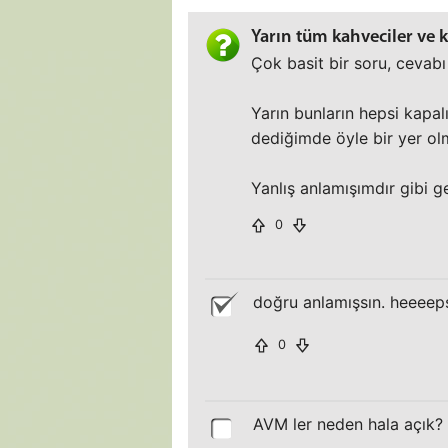
Yarın tüm kahveciler ve 
Çok basit bir soru, cevabı
Yarın bunların hepsi kapal
dediğimde öyle bir yer o
Yanlış anlamışımdır gibi g
0
doğru anlamışsın. heeeeps
0
AVM ler neden hala açık?