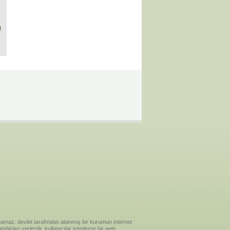
)
ılanamaz. devlet tarafından atanmış bir kurumun internet
ıkları yerlerdir. kullanıcılar isterlerse bir web