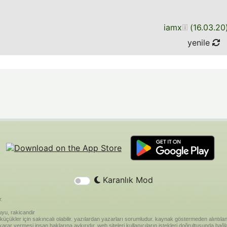
iamx
(
16.03.20
yenile
Karanlık Mod
r.
yu, rakicandir
riği küçükler için sakıncalı olabilir. yazılardan yazarları sorumludur. kaynak göstermeden alınt
ar vermesi insan haklarına aykırıdır. web siteleri kullanıcıların istekleri doğrultusunda bağland