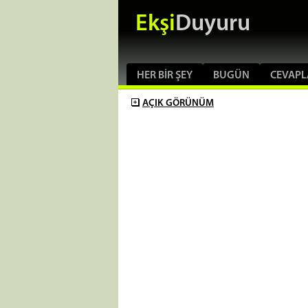
Ekşi
Duyuru
HER BIR ŞEY
BUGÜN
CEVAPL
AÇIK
GÖRÜNÜM