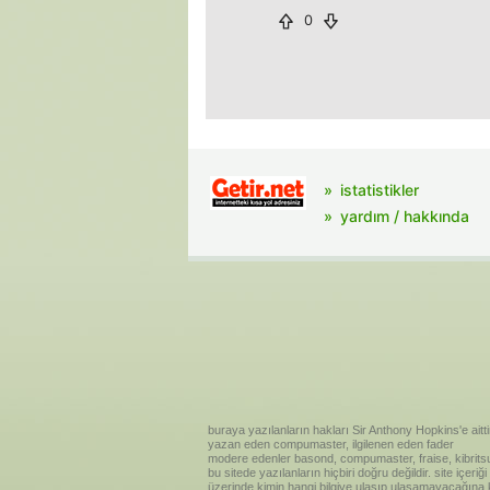
0
istatistikler
yardım / hakkında
buraya yazılanların hakları Sir Anthony Hopkins'e aitti
yazan eden compumaster, ilgilenen eden fader
modere edenler basond, compumaster, fraise, kibritsu
bu sitede yazılanların hiçbiri doğru değildir. site içe
üzerinde kimin hangi bilgiye ulaşıp ulaşamayacağına kar