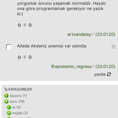
yorgunluk sorunu yaşamak normaldir. Hayatı
ona göre programlamak gerekiyor ne yazık
ki:(
0
artvandelay
(
20.01.20
)
Ailede Akdeniz anemisi var aslında.
0
🌸
epistemic_regress
(
20.01.20
)
yenile
KATEGORILER
duyuru (1)
soru (19)
ai (0)
müzik (2)