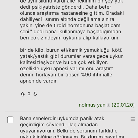
de aynı sıkıntı vardı aile hekimim bir şey yok
dedi psikiyatriste gönderdi. Daha beter
olunca araştırma hastanesine gittim. Oradaki
dahiliyeci "sınırın altında değil ama sınıra
yakın, yine de tiroid hormonuna başlatıcam
seni." dedi bana. kullanmaya başladığımdan
beri çok zindeyim uykumu alıp kalkıyorum.
bir de kilo, burun eti/kemik yamukluğu, kötü
yatak/yastık gibi durumlar varsa gece uykun
kalitesizleşiyor ve bu da çok etkiliyor.
özellikle uyku apnesi var mı onu araştırt
derim. horlayan bir tipsen %90 ihtimalle
apnen de vardır.
0
nolmus yani
(
20.01.20
)
Bana senelerdir uykumda panik atak
geçirdiğim söylendi. İlaç almadan
uyuyamıyorum. Belki de sorunum farklıdır,
uyku kliniğine görüneyim. Bu durum hayatımı