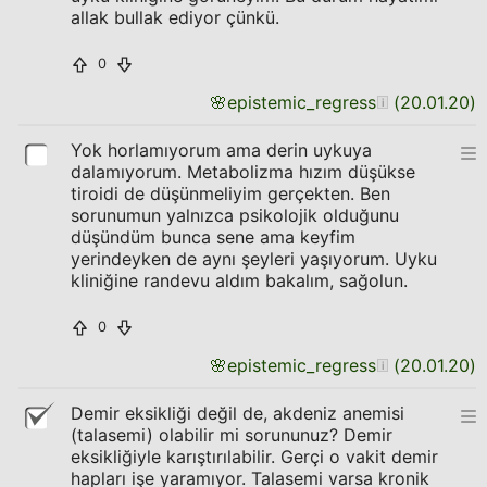
allak bullak ediyor çünkü.
0
🌸
epistemic_regress
(
20.01.20
)
Yok horlamıyorum ama derin uykuya
dalamıyorum. Metabolizma hızım düşükse
tiroidi de düşünmeliyim gerçekten. Ben
sorunumun yalnızca psikolojik olduğunu
düşündüm bunca sene ama keyfim
yerindeyken de aynı şeyleri yaşıyorum. Uyku
kliniğine randevu aldım bakalım, sağolun.
0
🌸
epistemic_regress
(
20.01.20
)
Demir eksikliği değil de, akdeniz anemisi
(talasemi) olabilir mi sorununuz? Demir
eksikliğiyle karıştırılabilir. Gerçi o vakit demir
hapları işe yaramıyor. Talasemi varsa kronik