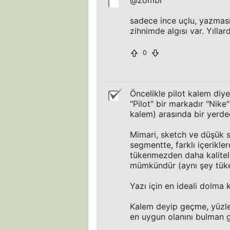
@zombi
sadece ince uçlu, yazmas
zihnimde algısı var. Yıllar
0
Öncelikle pilot kalem diye 
"Pilot" bir markadır "Nike
kalem) arasında bir yerded
Mimari, sketch ve düşük se
segmentte, farklı içerikle
tükenmezden daha kaliteli
mümkündür (aynı şey tüken
Yazı için en ideali dolma 
Kalem deyip geçme, yüzler
en uygun olanını bulman g