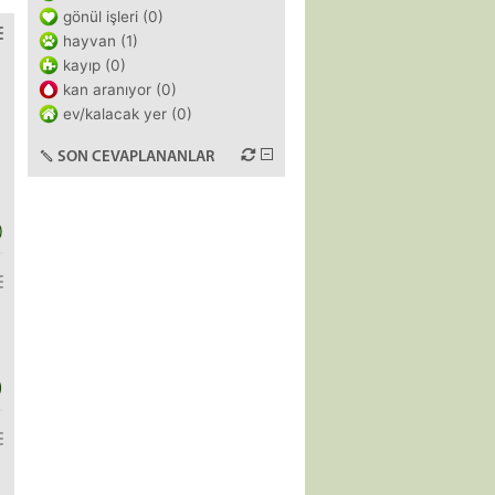
gönül işleri (0)
hayvan (1)
kayıp (0)
kan aranıyor (0)
ev/kalacak yer (0)
SON CEVAPLANANLAR
)
)