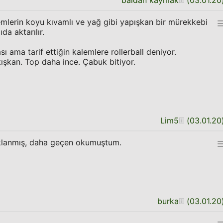
baldan kaymak
(
03.01.20
mlerin koyu kıvamlı ve yağ gibi yapışkan bir mürekkebi
a aktarılır.
ı ama tarif ettiğin kalemlere rollerball deniyor.
ışkan. Top daha ince. Çabuk bitiyor.
Lim5
(
03.01.20
ıklanmış, daha geçen okumuştum.
burka
(
03.01.20