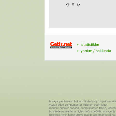
0
istatistikler
yardım / hakkında
buraya yazılanların hakları Sir Anthony Hopkins'e aitti
yazan eden compumaster, ilgilenen eden fader
modere edenler basond, compumaster, fraise, kibritsu
bu sitede yazılanların hiçbiri doğru değildir. site içe
üzerinde kimin hangi bilgiye ulaşıp ulaşamayacağına kar