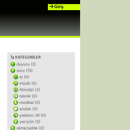
Giriş
KATEGORILER
duyuru (2)
soru (15)
ai (0)
müzik (0)
film/dizi (2)
teknik (0)
medikal (0)
sözlük (0)
yabancı dil (0)
yer/yön (2)
alınık/satılık (0)