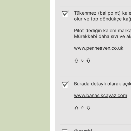
Tükenmez (ballpoint) kale
olur ve top döndükçe kağıd
Pilot dediğin kalem markas
Mürekkebi daha sıvı ve ak
www.penheaven.co.uk
0
Burada detaylı olarak aç
www.banasikcayaz.com
0