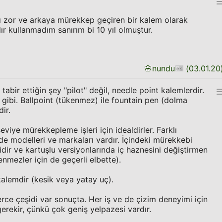
ı zor ve arkaya mürekkep geçiren bir kalem olarak
dır kullanmadım sanırım bi 10 yıl olmuştur.
🌸
nundu
(
03.01.20
tabir ettiğin şey "pilot" değil, needle point kalemlerdir.
" gibi. Ballpoint (tükenmez) ile fountain pen (dolma
ir.
viye mürekkepleme işleri için idealdirler. Farklı
rde modelleri ve markaları vardır. İçindeki mürekkebi
dir ve kartuşlu versiyonlarında iç haznesini değiştirmen
mezler için de geçerli elbette).
kalemdir (kesik veya yatay uç).
ce çeşidi var sonuçta. Her iş ve de çizim deneyimi için
erekir, çünkü çok geniş yelpazesi vardır.