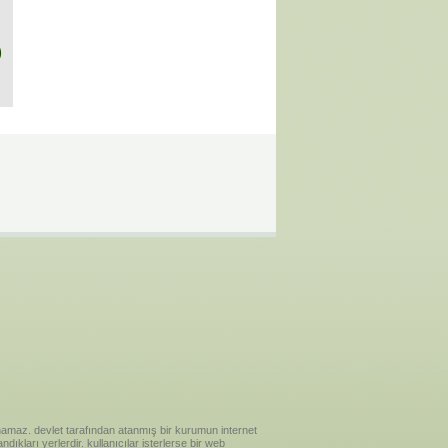
)
ılanamaz. devlet tarafından atanmış bir kurumun internet
ıkları yerlerdir. kullanıcılar isterlerse bir web