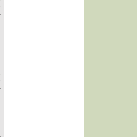
)
)
)