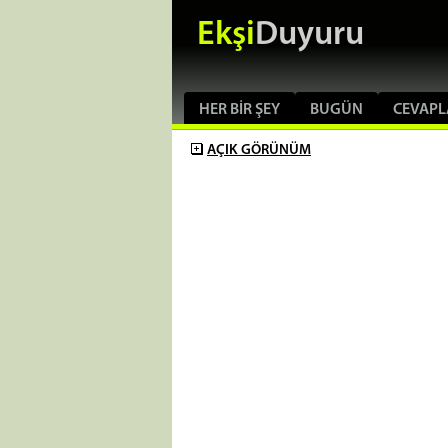
Ekşi
Duyuru
HER BIR ŞEY
BUGÜN
CEVAPL
AÇIK
GÖRÜNÜM