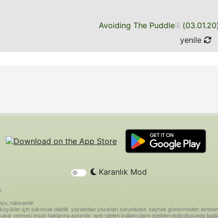
Avoiding The Puddle
(
03.01.20
yenile
Karanlık Mod
r.
yu, rakicandir
riği küçükler için sakıncalı olabilir. yazılardan yazarları sorumludur. kaynak göstermeden alınt
ar vermesi insan haklarına aykırıdır. web siteleri kullanıcıların istekleri doğrultusunda bağland