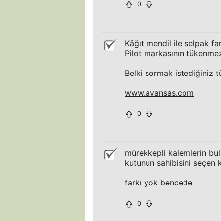
0
Kâğıt mendil ile selpak f
Pilot markasının tükenme
Belki sormak istediğiniz 
www.avansas.com
0
mürekkepli kalemlerin bul
kutunun sahibisini seçen 
farkı yok bencede
0