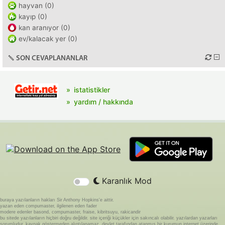
hayvan (0)
kayıp (0)
kan aranıyor (0)
ev/kalacak yer (0)
SON CEVAPLANANLAR
istatistikler
yardım / hakkında
Karanlık Mod
buraya yazılanların hakları Sir Anthony Hopkins'e aittir.
yazan eden compumaster, ilgilenen eden fader
modere edenler basond, compumaster, fraise, kibritsuyu, rakicandir
bu sitede yazılanların hiçbiri doğru değildir. site içeriği küçükler için sakıncalı olabilir. yazılardan yazarları
sorumludur. kaynak göstermeden alıntılanamaz. devlet tarafından atanmış bir kurumun internet üzerinde