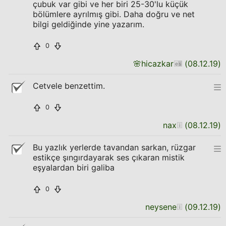
çubuk var gibi ve her biri 25-30'lu küçük
bölümlere ayrılmış gibi. Daha doğru ve net
bilgi geldiğinde yine yazarım.
0
🌸
hicazkar
(
08.12.19
)
Cetvele benzettim.
0
nax
(
08.12.19
)
Bu yazlık yerlerde tavandan sarkan, rüzgar
estikçe şıngırdayarak ses çıkaran mistik
eşyalardan biri galiba
0
neysene
(
09.12.19
)