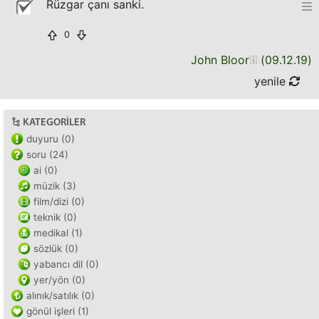
Rüzgar çanı sanki.
0
John Bloor
(
09.12.19
)
yenile
KATEGORILER
duyuru (0)
soru (24)
ai (0)
müzik (3)
film/dizi (0)
teknik (0)
medikal (1)
sözlük (0)
yabancı dil (0)
yer/yön (0)
alınık/satılık (0)
gönül işleri (1)