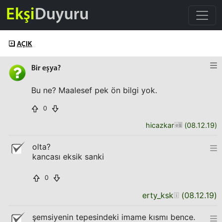
Ekşi
Duyuru
AÇIK
Bir eşya?
Bu ne? Maalesef pek ön bilgi yok.
0
hicazkar
(
08.12.19
)
olta?
kancası eksik sanki
0
erty_ksk
(
08.12.19
)
şemsiyenin tepesindeki imame kısmı bence.