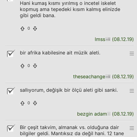
Hani kumaş kısmı yırılmış o incetel iskelet
kopmuş ama tepedeki kısım kalmış elinizde
gibi geldi bana.
0
lmss
(
08.12.19
)
bir afrika kabilesine ait müzik aleti.
0
theseachange
(
08.12.19
)
sallıyorum, değişik bir ölçü aleti gibi sanki.
0
bezgin adam
(
08.12.19
)
Bir çeşit takvim, almanak vs. olduğuna dair
bilgiler geldi. Mantıksız da değil hani. 12 tane