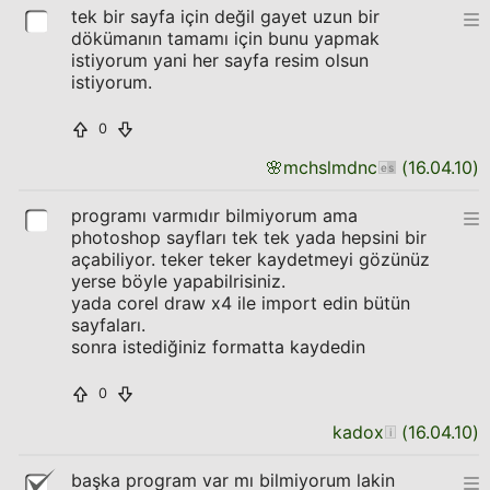
tek bir sayfa için değil gayet uzun bir
dökümanın tamamı için bunu yapmak
istiyorum yani her sayfa resim olsun
istiyorum.
0
🌸
mchslmdnc
(
16.04.10
)
programı varmıdır bilmiyorum ama
photoshop sayfları tek tek yada hepsini bir
açabiliyor. teker teker kaydetmeyi gözünüz
yerse böyle yapabilrisiniz.
yada corel draw x4 ile import edin bütün
sayfaları.
sonra istediğiniz formatta kaydedin
0
kadox
(
16.04.10
)
başka program var mı bilmiyorum lakin