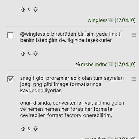
0
wingless
(
17.04.10
)
@wingless o birsürüden bir isim yada link.ti
benim istediğim de. ilginize teşekkürler.
0
🌸
mchslmdnc
(
17.04.10
)
snagit gibi proramlar acık olan tum sayfaları
jpeg, png gibi image formatlarında
kaydedebiliyorlar.
onun dısında, converter lar var, aklıma gelen
ve hemen hemen her foratı her formata
cevirebilen format factory onerebilirim.
0