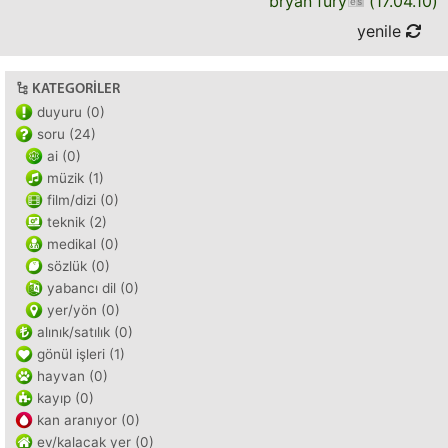
bryan fury
(
17.04.10
)
yenile
KATEGORILER
duyuru (0)
soru (24)
ai (0)
müzik (1)
film/dizi (0)
teknik (2)
medikal (0)
sözlük (0)
yabancı dil (0)
yer/yön (0)
alınık/satılık (0)
gönül işleri (1)
hayvan (0)
kayıp (0)
kan aranıyor (0)
ev/kalacak yer (0)