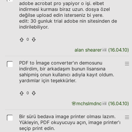
adobe acrobat pro yapiyor o işi. elbet
indirmesi kurması biraz uzun. dosya özel
değilse upload edin isterseniz bi yere.
edit: 30 gunluk trial adobe nin sitesinden de
indirilebiliyor.
0
alan shearer
(
16.04.10
)
PDF to İmage converter'ın demosunu
indirdim, bir arkadaşım bunun lisansına
sahipmiş onun kullanıcı adıyla kayıt oldum.
yardımlar için teşekkürler.
0
🌸
mchslmdnc
(
16.04.10
)
Bir sürü bedava image printer olması lazım.
Yükleyin, PDF okuyucuyu açın, image printer'ı
seçip print edin.