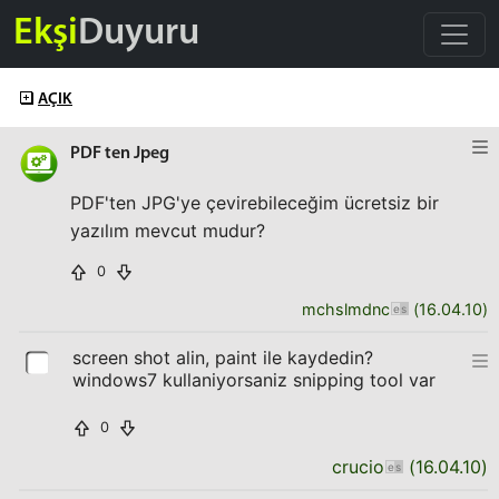
Ekşi
Duyuru
AÇIK
PDF ten Jpeg
PDF'ten JPG'ye çevirebileceğim ücretsiz bir
yazılım mevcut mudur?
0
mchslmdnc
(
16.04.10
)
screen shot alin, paint ile kaydedin?
windows7 kullaniyorsaniz snipping tool var
0
crucio
(
16.04.10
)