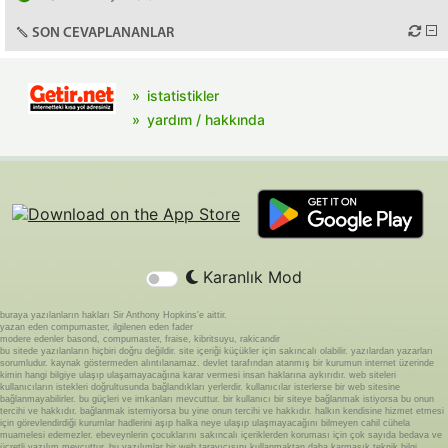
SON CEVAPLANANLAR
istatistikler
yardım / hakkında
Karanlık Mod
buraya yazılanların hakları Sir Anthony Hopkins'e aittir.
yazan eden compumaster, ilgilenen eden fader
modere edenler basond, compumaster, fraise, kibritsuyu, rakicandir
bu sitede yazılanların hiçbiri doğru değildir. site içeriği küçükler için sakıncalı olabilir. yazılardan yazarları
sorumludur. kaynak göstermeden alıntılanamaz. devlet tarafından atanmış bir kurumun internet üzerinde
kimin hangi bilgiye ulaşıp ulaşamayacağına karar vermesi insan haklarına aykırıdır. web siteleri
kullanıcıların istekleri doğrultusunda bağlandıkları yerlerdir. kullanıcılar isterlerse bir web sitesine
bağlanmayabilirler. bu güçleri ve imkanları mevcuttur. bir kullanıcı bir siteye bağlanmak istiyorsa bu onun
tercihi ve hakkıdır. bağlanmak istemiyorsa bu yine onun tercihi ve hakkıdır. halkın kendisine hizmet etmesi
için görevlendirdiği kurumlar hadlerini aşıp halka neye ulaşıp ulaşmayacağını bilmeyen cahil cühela
muamelesi edemezler. ebeveynlerin çocuklarını sakıncalı içeriklerden koruması için çok sayıda bedava ve
ücretli yazılım mevcuttur. bu yazılımlar bir web tarayıcısını kullanmaktan daha karmaşık teknik bilgi