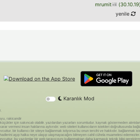
mrumit
(
30.10.19
yenile
Karanlık Mod
r.
yu, rakicandir
riği küçükler için sakıncalı olabilir. yazılardan yazarları sorumludur. kaynak göstermeden alınt
ar vermesi insan haklarına aykırıdır. web siteleri kullanıcıların istekleri doğrultusunda bağland
vcuttur. bir kullanıcı bir siteye bağlanmak istiyorsa bu onun tercihi ve hakkıdır. bağlanmak is
 hadlerini aşıp halka neye ulaşıp ulaşmayacağını bilmeyen cahil cühela muamelesi edemezler. 
vcuttur. bu yazılımlar bir web tarayıcısını kullanmaktan daha karmaşık teknik bilgi gerektirm