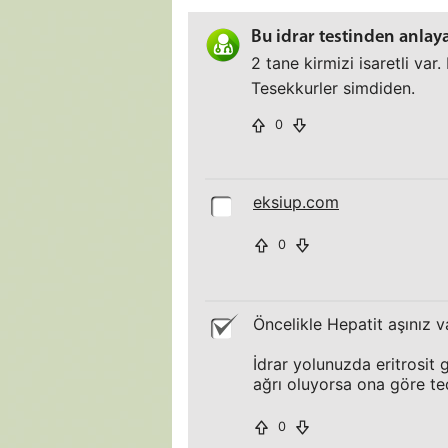
Bu idrar testinden anlay
2 tane kirmizi isaretli va
Tesekkurler simdiden.
0
eksiup.com
0
Öncelikle Hepatit aşınız va
İdrar yolunuzda eritrosit g
ağrı oluyorsa ona göre ted
0