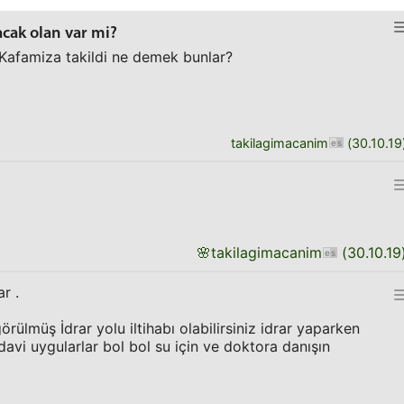
acak olan var mi?
r. Kafamiza takildi ne demek bunlar?
takilagimacanim
(
30.10.19
🌸
takilagimacanim
(
30.10.19
r .
örülmüş İdrar yolu iltihabı olabilirsiniz idrar yaparken
avi uygularlar bol bol su için ve doktora danışın