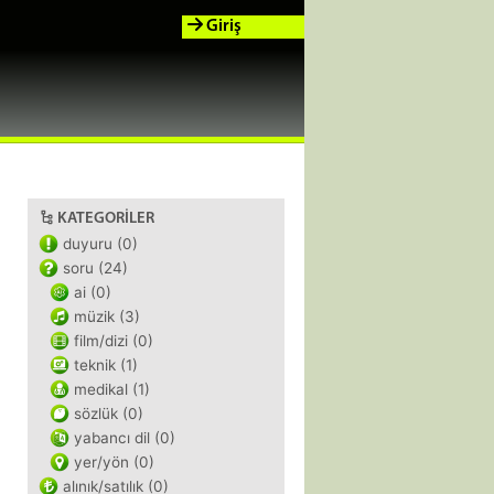
Giriş
KATEGORILER
duyuru (0)
soru (24)
ai (0)
müzik (3)
film/dizi (0)
teknik (1)
medikal (1)
sözlük (0)
yabancı dil (0)
yer/yön (0)
alınık/satılık (0)