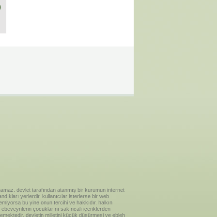
)
ılanamaz. devlet tarafından atanmış bir kurumun internet
ıkları yerlerdir. kullanıcılar isterlerse bir web
temiyorsa bu yine onun tercihi ve hakkıdır. halkın
ebeveynlerin çocuklarını sakıncalı içeriklerden
emektedir. devletin milletini küçük düşürmesi ve ebleh