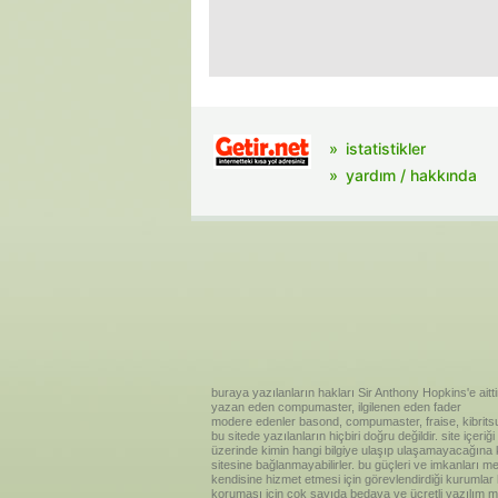
istatistikler
yardım / hakkında
buraya yazılanların hakları Sir Anthony Hopkins'e aitti
yazan eden compumaster, ilgilenen eden fader
modere edenler basond, compumaster, fraise, kibritsu
bu sitede yazılanların hiçbiri doğru değildir. site içe
üzerinde kimin hangi bilgiye ulaşıp ulaşamayacağına kar
sitesine bağlanmayabilirler. bu güçleri ve imkanları me
kendisine hizmet etmesi için görevlendirdiği kurumlar
koruması için çok sayıda bedava ve ücretli yazılım me