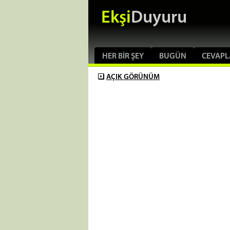
Ekşi
Duyuru
HER BIR ŞEY
BUGÜN
CEVAPL
AÇIK
GÖRÜNÜM