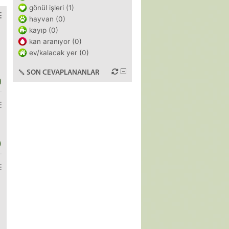
gönül işleri (1)
hayvan (0)
kayıp (0)
kan aranıyor (0)
ev/kalacak yer (0)
SON CEVAPLANANLAR
)
)