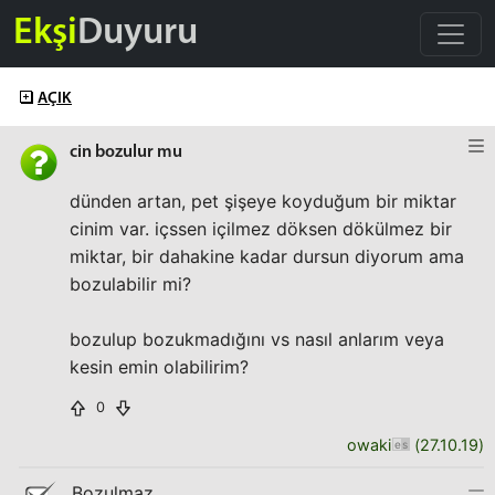
Ekşi
Duyuru
AÇIK
cin bozulur mu
dünden artan, pet şişeye koyduğum bir miktar
cinim var. içssen içilmez döksen dökülmez bir
miktar, bir dahakine kadar dursun diyorum ama
bozulabilir mi?
bozulup bozukmadığını vs nasıl anlarım veya
kesin emin olabilirim?
0
owaki
(
27.10.19
)
Bozulmaz.