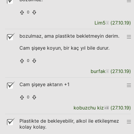
0
Lim5
(
27.10.19
)
bozulmaz, ama plastikte bekletmeyin derim.
Cam şişeye koyun, bir kaç yıl bile durur.
0
burfak
(
27.10.19
)
Cam şişeye aktarın +1
0
kobuzchu kiz
(
27.10.19
)
Plastikte de bekleyebilir, alkol ile etkileşmez
kolay kolay.