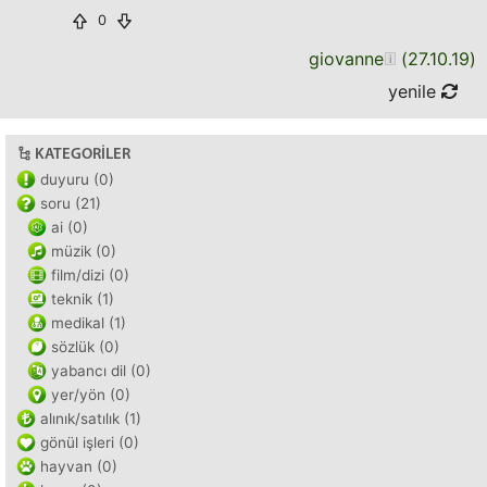
0
giovanne
(
27.10.19
)
yenile
KATEGORILER
duyuru (0)
soru (21)
ai (0)
müzik (0)
film/dizi (0)
teknik (1)
medikal (1)
sözlük (0)
yabancı dil (0)
yer/yön (0)
alınık/satılık (1)
gönül işleri (0)
hayvan (0)