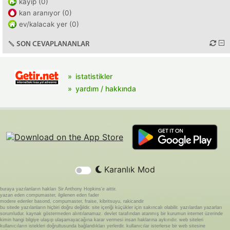
kayıp (0)
kan aranıyor (0)
ev/kalacak yer (0)
SON CEVAPLANANLAR
istatistikler
yardım / hakkında
Karanlık Mod
buraya yazılanların hakları Sir Anthony Hopkins'e aittir.
yazan eden compumaster, ilgilenen eden fader
modere edenler basond, compumaster, fraise, kibritsuyu, rakicandir
bu sitede yazılanların hiçbiri doğru değildir. site içeriği küçükler için sakıncalı olabilir. yazılardan yazarları
sorumludur. kaynak göstermeden alıntılanamaz. devlet tarafından atanmış bir kurumun internet üzerinde
kimin hangi bilgiye ulaşıp ulaşamayacağına karar vermesi insan haklarına aykırıdır. web siteleri
kullanıcıların istekleri doğrultusunda bağlandıkları yerlerdir. kullanıcılar isterlerse bir web sitesine