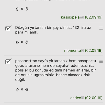
0
kassiopeia
(
02.09.19
)
Düzgün yırtarsan bir şey olmaz. 132 lira az
para mı amk.
0
momento
(
02.09.19
)
pasaporttan sayfa yirtarsaniz hem pasaportu
çöpe ararsınız hem de seyahat edemezsiniz.
polisler bu konuda eğitimli hemen anlarlar, bir
de onunla ugrasirsiniz. bence alınacak risk
değil.
0
cedex
(
02.09.19
)