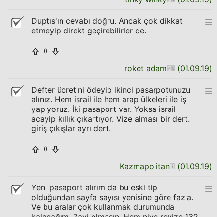
Duptıs'ın cevabı doğru. Ancak çok dikkat
etmeyip direkt geçirebilirler de.
0
roket adam
(
01.09.19
)
Defter ücretini ödeyip ikinci pasarpotunuzu
alınız. Hem israil ile hem arap ülkeleri ile iş
yapıyoruz. İki pasaport var. Yoksa israil
acayip kıllık çıkartıyor. Vize alması bir dert.
giriş çıkışlar ayrı dert.
0
Kazmapolitan
(
01.09.19
)
Yeni pasaport alırım da bu eski tip
olduğundan sayfa sayısı yenisine göre fazla.
Ve bu aralar çok kullanmak durumunda
kalacağım. Zayi olmasın. Hem niye reyize 132