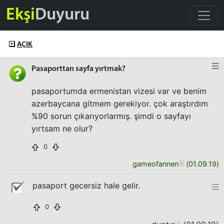
Ekşi
Duyuru
AÇIK
Pasaporttan sayfa yırtmak?
pasaportumda ermenistan vizesi var ve benim
azerbaycana gitmem gerekiyor. çok araştırdım
%90 sorun çıkarıyorlarmış. şimdi o sayfayı
yırtsam ne olur?
0
gameofannen
(
01.09.19
)
pasaport gecersiz hale gelir.
0