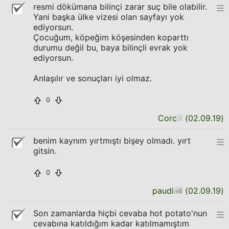
resmi dökümana bilinçi zarar suç bile olabilir.
Yani başka ülke vizesi olan sayfayı yok
ediyorsun.
Çocuğum, köpeğim köşesinden koparttı
durumu değil bu, baya bilinçli evrak yok
ediyorsun.
Anlaşılır ve sonuçları iyi olmaz.
0
Corc
(
02.09.19
)
benim kaynım yırtmıştı bişey olmadı. yırt
gitsin.
0
paudi
(
02.09.19
)
Son zamanlarda hiçbi cevaba hot potato'nun
cevabına katıldığım kadar katılmamıştım