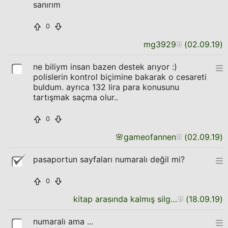
sanırım
0
mg3929
(
02.09.19
)
ne biliym insan bazen destek arıyor :)
polislerin kontrol biçimine bakarak o cesareti
buldum. ayrıca 132 lira para konusunu
tartışmak saçma olur..
0
🌸
gameofannen
(
02.09.19
)
pasaportun sayfaları numaralı değil mi?
0
kitap arasında kalmış silgi tozu
(
18.09.19
)
numaralı ama ...