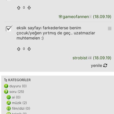
0
🌸
gameofannen
(
18.09.19
)
eksik sayfayı farkederlerse benim
çocuk/yeğen yırtmış de geç.. uzatmazlar
muhtemelen :)
0
strobist
(
18.09.19
)
yenile
KATEGORILER
duyuru (0)
soru (25)
ai (0)
müzik (2)
film/dizi (0)