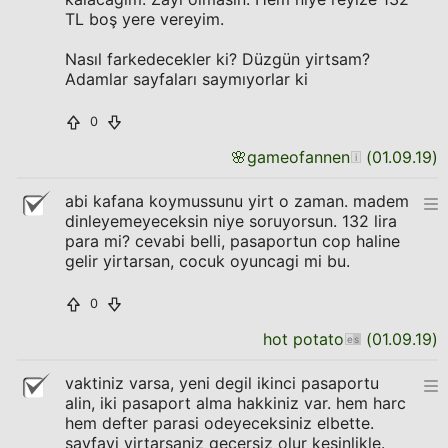
TL boş yere vereyim.
Nasıl farkedecekler ki? Düzgün yirtsam?
Adamlar sayfaları saymıyorlar ki
0
🌸
gameofannen
(
01.09.19
)
abi kafana koymussunu yirt o zaman. madem
dinleyemeyeceksin niye soruyorsun. 132 lira
para mi? cevabi belli, pasaportun cop haline
gelir yirtarsan, cocuk oyuncagi mi bu.
0
hot potato
(
01.09.19
)
vaktiniz varsa, yeni degil ikinci pasaportu
alin, iki pasaport alma hakkiniz var. hem harc
hem defter parasi odeyeceksiniz elbette.
sayfayi yirtarsaniz gecersiz olur kesinlikle.