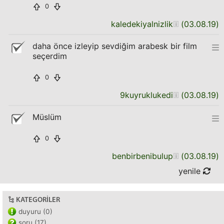
0
kaledekiyalnizlik
(
03.08.19
)
daha önce izleyip sevdiğim arabesk bir film
seçerdim
0
9kuyruklukedi
(
03.08.19
)
Müslüm
0
benbirbenibulup
(
03.08.19
)
yenile
KATEGORILER
duyuru (0)
soru (17)