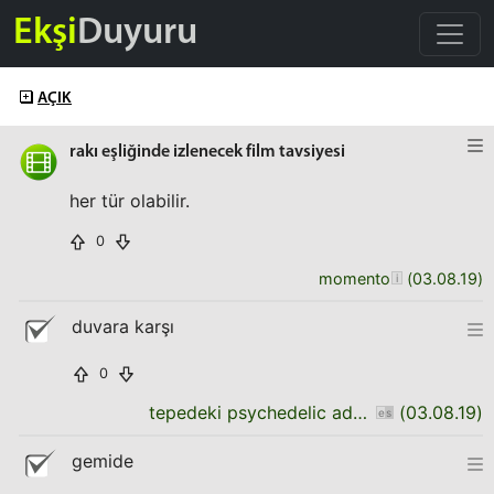
Ekşi
Duyuru
AÇIK
rakı eşliğinde izlenecek film tavsiyesi
her tür olabilir.
0
momento
(
03.08.19
)
duvara karşı
0
tepedeki psychedelic adam
(
03.08.19
)
gemide