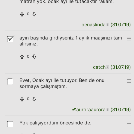
matrah yok. ocak ayı ile tutacaktır rakam.
0
benaslinda
(
31.07.19
)
ayın başında girdiyseniz 1 aylık maaşınızı tam
alırsınız.
0
catch
(
31.07.19
)
Evet, Ocak ayı ile tutuyor. Ben de onu
sormaya çalışmıştım.
0
🌸
auroraaurora
(
31.07.19
)
Yok çalışıyordum öncesinde de.