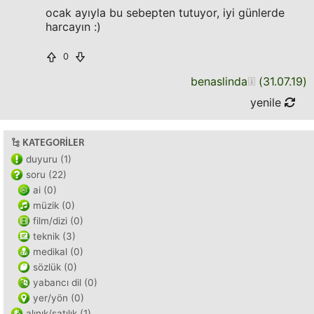
ocak ayıyla bu sebepten tutuyor, iyi günlerde
harcayın :)
0
benaslinda
(
31.07.19
)
yenile
KATEGORILER
duyuru (1)
soru (22)
ai (0)
müzik (0)
film/dizi (0)
teknik (3)
medikal (0)
sözlük (0)
yabancı dil (0)
yer/yön (0)
alınık/satılık (1)