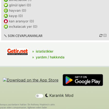
gönül işleri (0)
hayvan (0)
kayıp (0)
kan aranıyor (0)
ev/kalacak yer (0)
SON CEVAPLANANLAR
istatistikler
yardım / hakkında
Karanlık Mod
buraya yazılanların hakları Sir Anthony Hopkins'e aittir.
yazan eden compumaster, ilgilenen eden fader