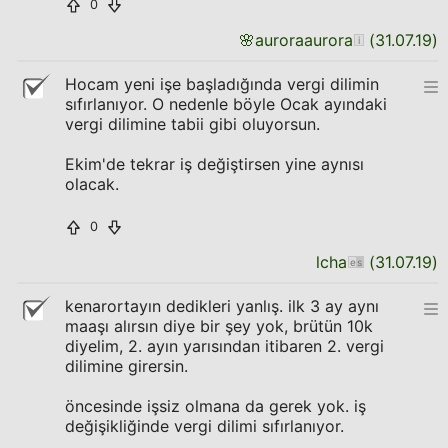
0
🌸
auroraaurora
(
31.07.19
)
Hocam yeni işe başladığında vergi dilimin
sıfırlanıyor. O nedenle böyle Ocak ayındaki
vergi dilimine tabii gibi oluyorsun.
Ekim'de tekrar iş değiştirsen yine aynısı
olacak.
0
lcha
(
31.07.19
)
kenarortayın dedikleri yanlış. ilk 3 ay aynı
maaşı alırsın diye bir şey yok, brütün 10k
diyelim, 2. ayın yarısından itibaren 2. vergi
dilimine girersin.
öncesinde işsiz olmana da gerek yok. iş
değişikliğinde vergi dilimi sıfırlanıyor.