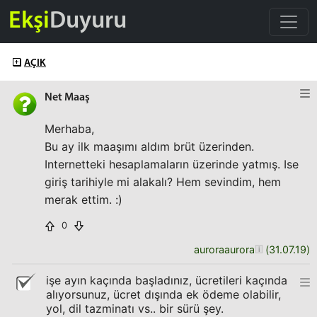
Ekşi
Duyuru
AÇIK
Net Maaş
Merhaba,
Bu ay ilk maaşımı aldım brüt üzerinden.
Internetteki hesaplamaların üzerinde yatmış. Ise
giriş tarihiyle mi alakalı? Hem sevindim, hem
merak ettim. :)
0
auroraaurora
(
31.07.19
)
işe ayın kaçında başladınız, ücretileri kaçında
alıyorsunuz, ücret dışında ek ödeme olabilir,
yol, dil tazminatı vs.. bir sürü şey.