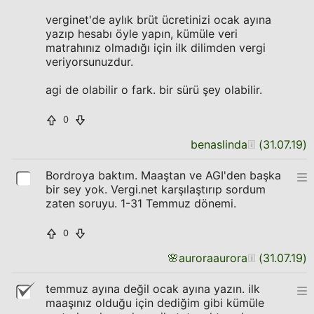
verginet'de aylık brüt ücretinizi ocak ayına
yazıp hesabı öyle yapın, kümüle veri
matrahınız olmadığı için ilk dilimden vergi
veriyorsunuzdur.
agi de olabilir o fark. bir sürü şey olabilir.
0
benaslinda
(
31.07.19
)
Bordroya baktım. Maaştan ve AGI'den başka
bir sey yok. Vergi.net karşılaştırıp sordum
zaten soruyu. 1-31 Temmuz dönemi.
0
🌸
auroraaurora
(
31.07.19
)
temmuz ayına değil ocak ayına yazın. ilk
maaşınız olduğu için dediğim gibi kümüle