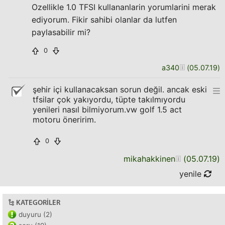
Ozellikle 1.0 TFSI kullananlarin yorumlarini merak
ediyorum. Fikir sahibi olanlar da lutfen
paylasabilir mi?
0
a340
(
05.07.19
)
şehir içi kullanacaksan sorun değil. ancak eski
tfsilar çok yakıyordu, tüpte takılmıyordu
yenileri nasıl bilmiyorum.vw golf 1.5 act
motoru öneririm.
0
mikahakkinen
(
05.07.19
)
yenile
KATEGORILER
duyuru (2)