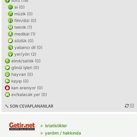
soru (19)
ai (0)
müzik (0)
film/dizi (0)
teknik (1)
medikal (1)
sözlük (0)
yabancı dil (0)
yer/yön (2)
alınık/satılık (0)
gönül işleri (0)
hayvan (0)
kayıp (0)
kan aranıyor (0)
ev/kalacak yer (0)
SON CEVAPLANANLAR
istatistikler
yardım / hakkında