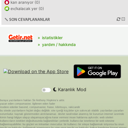
kan aranıyor (0)
ev/kalacak yer (0)
SON CEVAPLANANLAR
istatistikler
yardım / hakkında
Karanlık Mod
buraya yazılanların hakları Sir Anthony Hopkins'e aittir.
yazan eden compumaster, ilgilenen eden fader
modere edenler basond, compumaster, fraise, kibritsuyu, rakicandir
bu sitede yazılanların hiçbiri doğru değildir. site içeriği küçükler için sakıncalı olabilir. yazılardan yazarları
sorumludur. kaynak göstermeden alıntılanamaz. devlet tarafından atanmış bir kurumun internet üzerinde
kimin hangi bilgiye ulaşıp ulaşamayacağına karar vermesi insan haklarına aykırıdır. web siteleri
kullanıcıların istekleri doğrultusunda bağlandıkları yerlerdir. kullanıcılar isterlerse bir web sitesine
bağlanmayabilirler. bu güçleri ve imkanları mevcuttur. bir kullanıcı bir siteye bağlanmak istiyorsa bu onun
tercihi ve hakkıdır. bağlanmak istemiyorsa bu yine onun tercihi ve hakkıdır. halkın kendisine hizmet etmesi