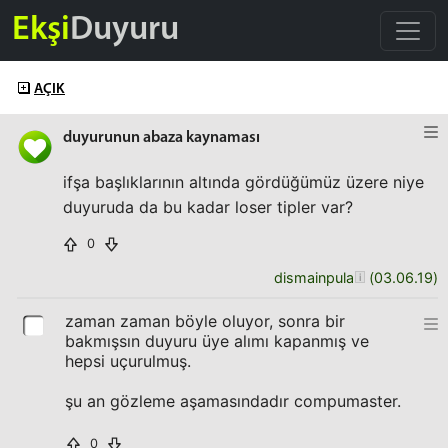
Ekşi
Duyuru
AÇIK
duyurunun abaza kaynaması
ifşa başlıklarının altında gördüğümüz üzere niye
duyuruda da bu kadar loser tipler var?
0
dismainpula
(
03.06.19
)
zaman zaman böyle oluyor, sonra bir
bakmışsın duyuru üye alımı kapanmış ve
hepsi uçurulmuş.
şu an gözleme aşamasındadır compumaster.
0