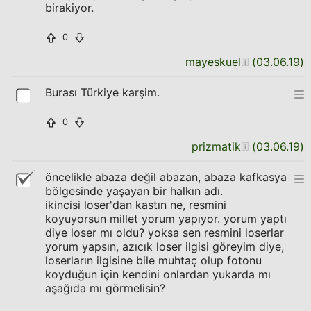
birakiyor.
0
mayeskuel
(
03.06.19
)
Burası Türkiye karşim.
0
prizmatik
(
03.06.19
)
öncelikle abaza değil abazan, abaza kafkasya
bölgesinde yaşayan bir halkın adı.
ikincisi loser'dan kastın ne, resmini
koyuyorsun millet yorum yapıyor. yorum yaptı
diye loser mı oldu? yoksa sen resmini loserlar
yorum yapsın, azıcık loser ilgisi göreyim diye,
loserların ilgisine bile muhtaç olup fotonu
koyduğun için kendini onlardan yukarda mı
aşağıda mı görmelisin?