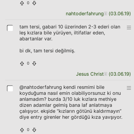
0
nahtoderfahrung
(
03.06.19
)
tam tersi, gabari 10 üzerinden 2-3 ederi olan
leş kızlara bile yürüyen, iltifatlar eden,
abartanlar var.
bi dk, tam tersi değilmiş.
0
Jesus Christ
(
03.06.19
)
@nahtoderfahrung kendi resmimi bile
koyduğuma nasıl emin olabiliyorsunuz ki onu
anlamadım? burda 3/10 luk kızlara methiye
dizen adamlar gelmiş bana laf anlatmaya
çalışıyor. ekşide “kızların götünü kaldırmayın”
diye entry girenler her gördüğü kıza yavşıyor.
0