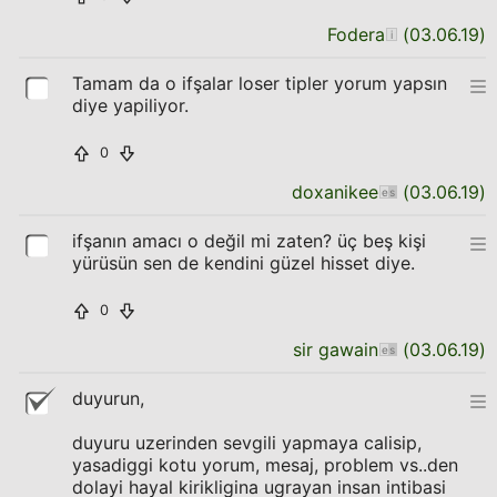
Fodera
(
03.06.19
)
Tamam da o ifşalar loser tipler yorum yapsın
diye yapiliyor.
0
doxanikee
(
03.06.19
)
ifşanın amacı o değil mi zaten? üç beş kişi
yürüsün sen de kendini güzel hisset diye.
0
sir gawain
(
03.06.19
)
duyurun,
duyuru uzerinden sevgili yapmaya calisip,
yasadiggi kotu yorum, mesaj, problem vs..den
dolayi hayal kirikligina ugrayan insan intibasi