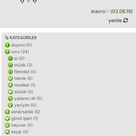
0
stavro
(
03.06.19
)
yenile
KATEGORILER
duyuru (0)
soru (24)
ai (0)
müzik (3)
film/dizi (0)
teknik (0)
medikal (1)
sözlük (0)
yabancı dil (0)
yer/yön (0)
alınık/satılık (0)
gönül işleri (1)
hayvan (0)
kayıp (0)