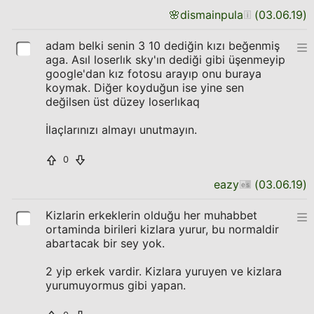
🌸
dismainpula
(
03.06.19
)
adam belki senin 3 10 dediğin kızı beğenmiş
aga. Asıl loserlık sky'ın dediği gibi üşenmeyip
google'dan kız fotosu arayıp onu buraya
koymak. Diğer koyduğun ise yine sen
değilsen üst düzey loserlıkaq
İlaçlarınızı almayı unutmayın.
0
eazy
(
03.06.19
)
Kizlarin erkeklerin olduğu her muhabbet
ortaminda birileri kizlara yurur, bu normaldir
abartacak bir sey yok.
2 yip erkek vardir. Kizlara yuruyen ve kizlara
yurumuyormus gibi yapan.