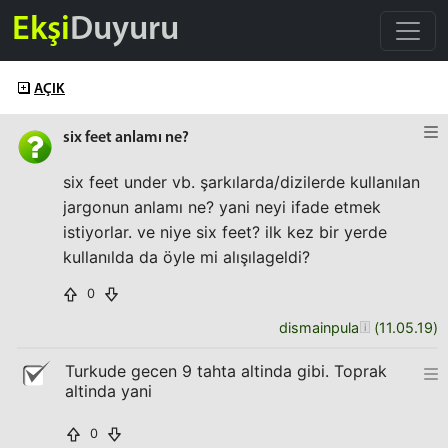
Ekşi
Duyuru
AÇIK
six feet anlamı ne?
six feet under vb. şarkılarda/dizilerde kullanılan
jargonun anlamı ne? yani neyi ifade etmek
istiyorlar. ve niye six feet? ilk kez bir yerde
kullanılda da öyle mi alışılageldi?
0
dismainpula
(
11.05.19
)
Turkude gecen 9 tahta altinda gibi. Toprak
altinda yani
0