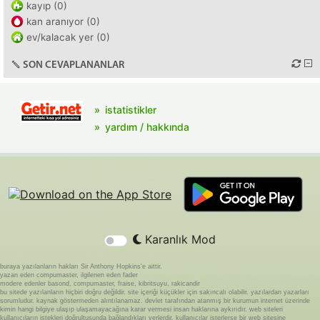
kayıp (0)
kan aranıyor (0)
ev/kalacak yer (0)
SON CEVAPLANANLAR
istatistikler
yardım / hakkında
Karanlık Mod
buraya yazılanların hakları Sir Anthony Hopkins'e aittir.
yazan eden compumaster, ilgilenen eden fader
modere edenler basond, compumaster, fraise, kibritsuyu, rakicandir
bu sitede yazılanların hiçbiri doğru değildir. site içeriği küçükler için sakıncalı olabilir. yazılardan yazarları
sorumludur. kaynak göstermeden alıntılanamaz. devlet tarafından atanmış bir kurumun internet üzerinde
kimin hangi bilgiye ulaşıp ulaşamayacağına karar vermesi insan haklarına aykırıdır. web siteleri
kullanıcıların istekleri doğrultusunda bağlandıkları yerlerdir. kullanıcılar isterlerse bir web sitesine