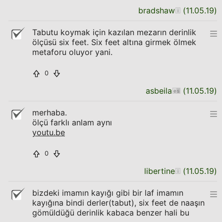
bradshaw
(
11.05.19
)
Tabutu koymak için kazılan mezarın derinlik
ölçüsü six feet. Six feet altına girmek ölmek
metaforu oluyor yani.
0
asbeila
(
11.05.19
)
merhaba.
ölçü farklı anlam aynı
youtu.be
0
libertine
(
11.05.19
)
bizdeki imamın kayığı gibi bir laf imamın
kayığına bindi derler(tabut), six feet de naaşın
gömüldüğü derinlik kabaca benzer hali bu