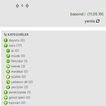
0
basond
(
11.05.19
)
yenile
KATEGORILER
duyuru (0)
soru (17)
ai (0)
müzik (0)
film/dizi (1)
teknik (2)
medikal (0)
sözlük (0)
yabancı dil (0)
yer/yön (2)
alınık/satılık (1)
gönül işleri (0)
hayvan (0)