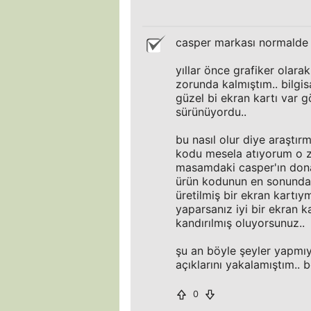
casper markası normalde 
yıllar önce grafiker olara
zorunda kalmıştım.. bilgi
güzel bi ekran kartı var
sürünüyordu..
bu nasıl olur diye araştır
kodu mesela atıyorum o za
masamdaki casper'ın dona
ürün kodunun en sonundaki
üretilmiş bir ekran kartıy
yaparsanız iyi bir ekran k
kandırılmış oluyorsunuz..
şu an böyle şeyler yapmıy
açıklarını yakalamıştım..
0