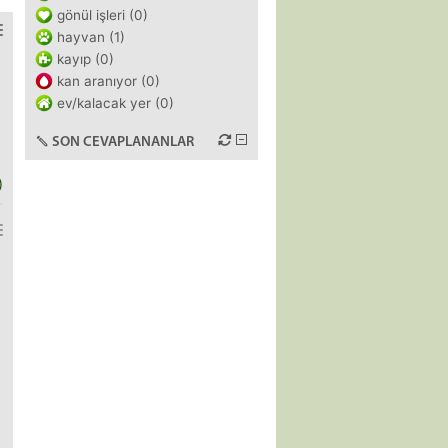
gönül işleri (0)
hayvan (1)
kayıp (0)
kan aranıyor (0)
ev/kalacak yer (0)
SON CEVAPLANANLAR
)