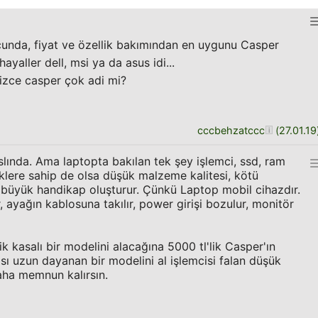
unda, fiyat ve özellik bakımından en uygunu Casper
yaller dell, msi ya da asus idi...
izce casper çok adi mi?
cccbehzatccc
(
27.01.19
lında. Ama laptopta bakılan tek şey işlemci, ssd, ram
lliklere sahip de olsa düşük malzeme kalitesi, kötü
 büyük handikap oluşturur. Çünkü Laptop mobil cihazdır.
 ayağın kablosuna takılır, power girişi bozulur, monitör
ik kasalı bir modelini alacağına 5000 tl'lik Casper'ın
sı uzun dayanan bir modelini al işlemcisi falan düşük
aha memnun kalırsın.