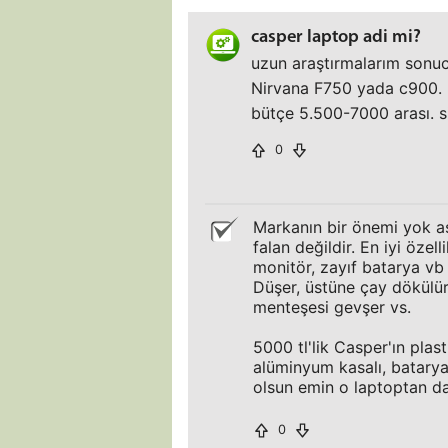
casper laptop adi mi?
uzun araştırmalarım sonuc
Nirvana F750 yada c900. ha
bütçe 5.500-7000 arası. s
0
Markanın bir önemi yok as
falan değildir. En iyi öze
monitör, zayıf batarya vb
Düşer, üstüne çay dökülür,
menteşesi gevşer vs.
5000 tl'lik Casper'ın plast
alüminyum kasalı, batarya
olsun emin o laptoptan d
0