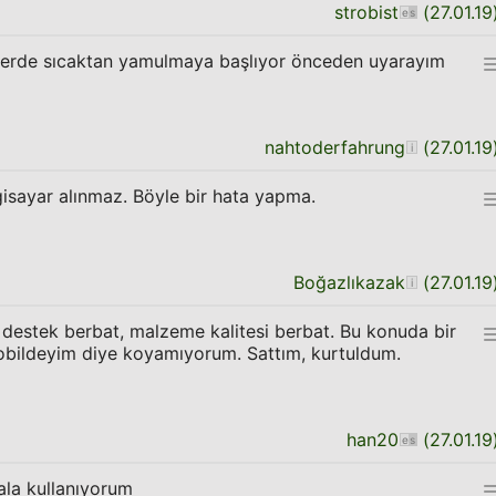
strobist
(
27.01.19
 ilerde sıcaktan yamulmaya başlıyor önceden uyarayım
nahtoderfahrung
(
27.01.19
gisayar alınmaz. Böyle bir hata yapma.
Boğazlıkazak
(
27.01.19
k destek berbat, malzeme kalitesi berbat. Bu konuda bir
bildeyim diye koyamıyorum. Sattım, kurtuldum.
han20
(
27.01.19
ala kullanıyorum