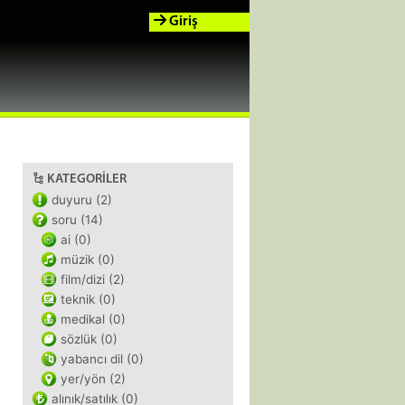
Giriş
KATEGORILER
duyuru (2)
soru (14)
ai (0)
müzik (0)
film/dizi (2)
teknik (0)
medikal (0)
sözlük (0)
yabancı dil (0)
yer/yön (2)
alınık/satılık (0)