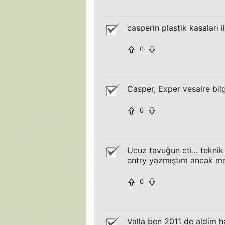
casperin plastik kasaları
0
Casper, Exper vesaire bil
0
Ucuz tavuğun eti... tekni
entry yazmıştım ancak mo
0
Valla ben 2011 de aldim h