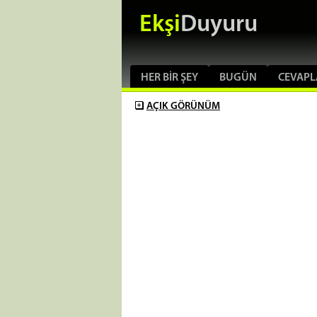
Ekşi
Duyuru
HER BIR ŞEY
BUGÜN
CEVAPL
AÇIK
GÖRÜNÜM