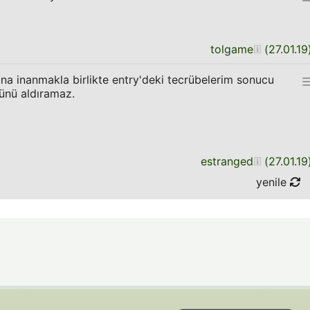
tolgame
(
27.01.19
a inanmakla birlikte entry'deki tecrübelerim sonucu
ünü aldıramaz.
estranged
(
27.01.19
yenile