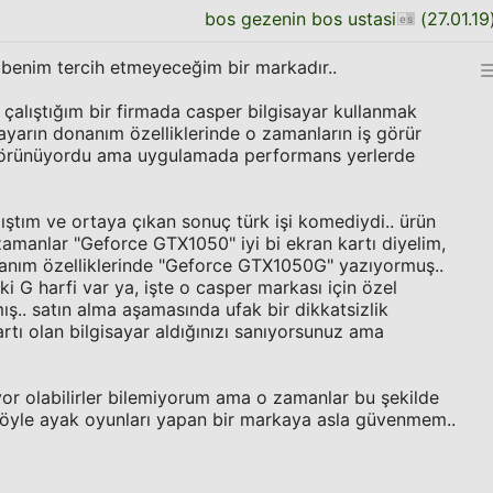
bos gezenin bos ustasi
(
27.01.19
benim tercih etmeyeceğim bir markadır..
k çalıştığım bir firmada casper bilgisayar kullanmak
sayarın donanım özelliklerinde o zamanların iş görür
 görünüyordu ama uygulamada performans yerlerde
mıştım ve ortaya çıkan sonuç türk işi komediydi.. ürün
manlar "Geforce GTX1050" iyi bi ekran kartı diyelim,
nım özelliklerinde "Geforce GTX1050G" yazıyormuş..
 G harfi var ya, işte o casper markası için özel
mış.. satın alma aşamasında ufak bir dikkatsizlik
artı olan bilgisayar aldığınızı sanıyorsunuz ama
or olabilirler bilemiyorum ama o zamanlar bu şekilde
 böyle ayak oyunları yapan bir markaya asla güvenmem..