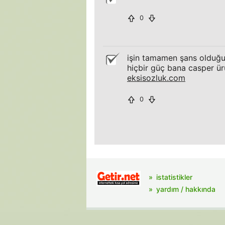
0
işin tamamen şans olduğun
hiçbir güç bana casper ür
eksisozluk.com
0
istatistikler
yardım / hakkında