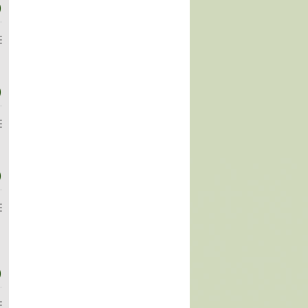
)
)
)
)