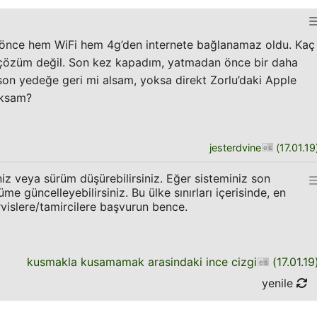
önce hem WiFi hem 4g’den internete bağlanamaz oldu. Kaç
çözüm değil. Son kez kapadım, yatmadan önce bir daha
son yedeğe geri mi alsam, yoksa direkt Zorlu’daki Apple
aksam?
jesterdvine
(
17.01.19
niz veya sürüm düşürebilirsiniz. Eğer sisteminiz son
e güncelleyebilirsiniz. Bu ülke sınırları içerisinde, en
rvislere/tamircilere başvurun bence.
kusmakla kusamamak arasindaki ince cizgi
(
17.01.19
yenile