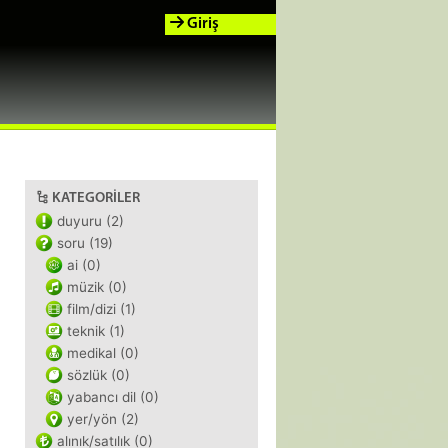
Giriş
KATEGORILER
duyuru (2)
soru (19)
ai (0)
müzik (0)
film/dizi (1)
teknik (1)
medikal (0)
sözlük (0)
yabancı dil (0)
yer/yön (2)
alınık/satılık (0)