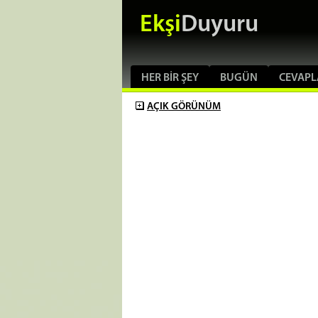
Ekşi
Duyuru
HER BIR ŞEY
BUGÜN
CEVAPL
AÇIK
GÖRÜNÜM