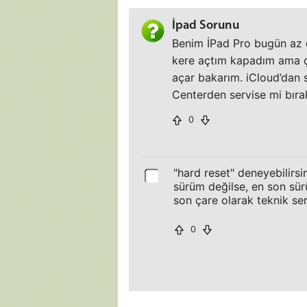
İpad Sorunu
Benim İPad Pro bugün az 
kere açtım kapadım ama 
açar bakarım. iCloud’dan 
Centerden servise mi bır
0
"hard reset" deneyebilirsi
sürüm değilse, en son sürüm
son çare olarak teknik se
0