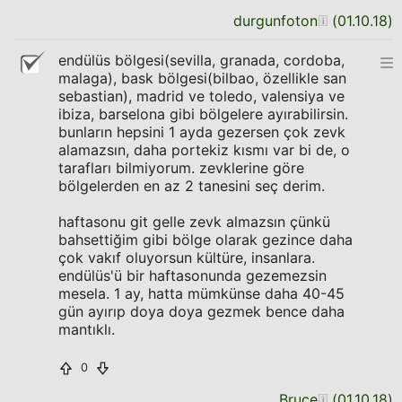
durgunfoton
(
01.10.18
)
endülüs bölgesi(sevilla, granada, cordoba,
malaga), bask bölgesi(bilbao, özellikle san
sebastian), madrid ve toledo, valensiya ve
ibiza, barselona gibi bölgelere ayırabilirsin.
bunların hepsini 1 ayda gezersen çok zevk
alamazsın, daha portekiz kısmı var bi de, o
tarafları bilmiyorum. zevklerine göre
bölgelerden en az 2 tanesini seç derim.
haftasonu git gelle zevk almazsın çünkü
bahsettiğim gibi bölge olarak gezince daha
çok vakıf oluyorsun kültüre, insanlara.
endülüs'ü bir haftasonunda gezemezsin
mesela. 1 ay, hatta mümkünse daha 40-45
gün ayırıp doya doya gezmek bence daha
mantıklı.
0
Bruce
(
01.10.18
)