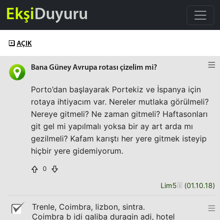
Ekşi
Duyuru
AÇIK
Bana Güney Avrupa rotası çizelim mi?
Porto’dan başlayarak Portekiz ve İspanya için
rotaya ihtiyacım var. Nereler mutlaka görülmeli?
Nereye gitmeli? Ne zaman gitmeli? Haftasonları
git gel mi yapılmalı yoksa bir ay art arda mı
gezilmeli? Kafam karıştı her yere gitmek isteyip
hiçbir yere gidemiyorum.
0
Lim5
(
01.10.18
)
Trenle, Coimbra, lizbon, sintra.
Coimbra b idi galiba duragin adi, hotel