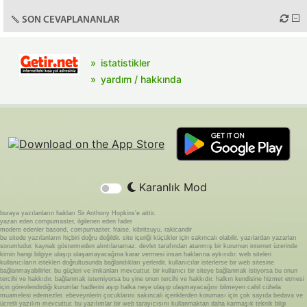
SON CEVAPLANANLAR
istatistikler
yardım / hakkında
Karanlık Mod
buraya yazılanların hakları Sir Anthony Hopkins'e aittir.
yazan eden compumaster, ilgilenen eden fader
modere edenler basond, compumaster, fraise, kibritsuyu, rakicandir
bu sitede yazılanların hiçbiri doğru değildir. site içeriği küçükler için sakıncalı olabilir. yazılardan yazarları
sorumludur. kaynak göstermeden alıntılanamaz. devlet tarafından atanmış bir kurumun internet üzerinde
kimin hangi bilgiye ulaşıp ulaşamayacağına karar vermesi insan haklarına aykırıdır. web siteleri
kullanıcıların istekleri doğrultusunda bağlandıkları yerlerdir. kullanıcılar isterlerse bir web sitesine
bağlanmayabilirler. bu güçleri ve imkanları mevcuttur. bir kullanıcı bir siteye bağlanmak istiyorsa bu onun
tercihi ve hakkıdır. bağlanmak istemiyorsa bu yine onun tercihi ve hakkıdır. halkın kendisine hizmet etmesi
için görevlendirdiği kurumlar hadlerini aşıp halka neye ulaşıp ulaşmayacağını bilmeyen cahil cühela
muamelesi edemezler. ebeveynlerin çocuklarını sakıncalı içeriklerden koruması için çok sayıda bedava ve
ücretli yazılım mevcuttur. bu yazılımlar bir web tarayıcısını kullanmaktan daha karmaşık teknik bilgi