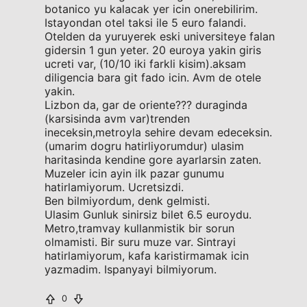
botanico yu kalacak yer icin onerebilirim.
Istayondan otel taksi ile 5 euro falandi.
Otelden da yuruyerek eski universiteye falan
gidersin 1 gun yeter. 20 euroya yakin giris
ucreti var, (10/10 iki farkli kisim).aksam
diligencia bara git fado icin. Avm de otele
yakin.
Lizbon da, gar de oriente??? duraginda
(karsisinda avm var)trenden
ineceksin,metroyla sehire devam edeceksin.
(umarim dogru hatirliyorumdur) ulasim
haritasinda kendine gore ayarlarsin zaten.
Muzeler icin ayin ilk pazar gunumu
hatirlamiyorum. Ucretsizdi.
Ben bilmiyordum, denk gelmisti.
Ulasim Gunluk sinirsiz bilet 6.5 euroydu.
Metro,tramvay kullanmistik bir sorun
olmamisti. Bir suru muze var. Sintrayi
hatirlamiyorum, kafa karistirmamak icin
yazmadim. Ispanyayi bilmiyorum.
0