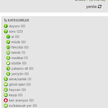
yenile
KATEGORILER
duyuru (0)
soru (22)
ai (0)
müzik (0)
film/dizi (0)
teknik (1)
medikal (1)
sözlük (0)
yabancı dil (0)
yer/yön (0)
alınık/satılık (1)
gönül işleri (0)
hayvan (0)
kayıp (0)
kan aranıyor (0)
ev/kalacak yer (0)