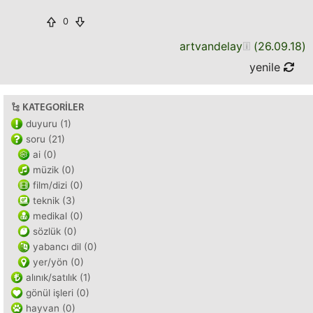
0
artvandelay
(
26.09.18
)
yenile
KATEGORILER
duyuru (1)
soru (21)
ai (0)
müzik (0)
film/dizi (0)
teknik (3)
medikal (0)
sözlük (0)
yabancı dil (0)
yer/yön (0)
alınık/satılık (1)
gönül işleri (0)
hayvan (0)