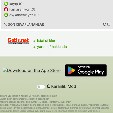
kayıp (0)
kan aranıyor (0)
ev/kalacak yer (0)
SON CEVAPLANANLAR
istatistikler
yardım / hakkında
Karanlık Mod
buraya yazılanların hakları Sir Anthony Hopkins'e aittir.
yazan eden compumaster, ilgilenen eden fader
modere edenler basond, compumaster, fraise, kibritsuyu, rakicandir
bu sitede yazılanların hiçbiri doğru değildir. site içeriği küçükler için sakıncalı olabilir. yazılardan yazarları
sorumludur. kaynak göstermeden alıntılanamaz. devlet tarafından atanmış bir kurumun internet üzerinde
kimin hangi bilgiye ulaşıp ulaşamayacağına karar vermesi insan haklarına aykırıdır. web siteleri