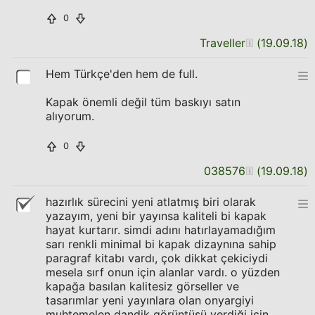
0
Traveller
(
19.09.18
)
Hem Türkçe'den hem de full.
Kapak önemli değil tüm baskıyı satın
alıyorum.
0
038576
(
19.09.18
)
hazırlık sürecini yeni atlatmış biri olarak
yazayım, yeni bir yayınsa kaliteli bi kapak
hayat kurtarır. simdi adını hatırlayamadığım
sarı renkli minimal bi kapak dizaynına sahip
paragraf kitabı vardı, çok dikkat çekiciydi
mesela sırf onun için alanlar vardı. o yüzden
kapağa basılan kalitesiz görseller ve
tasarımlar yeni yayınlara olan onyargiyi
muhtemelen dandik görüntüsü verdiği için