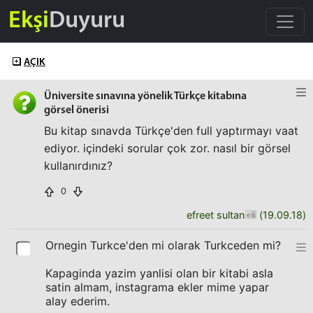
Ekşi
Duyuru
AÇIK
Üniversite sınavına yönelik Türkçe kitabına
görsel önerisi
Bu kitap sınavda Türkçe'den full yaptırmayı vaat
ediyor. içindeki sorular çok zor. nasıl bir görsel
kullanırdınız?
0
efreet sultan
(
19.09.18
)
Ornegin Turkce'den mi olarak Turkceden mi?
Kapaginda yazim yanlisi olan bir kitabi asla
satin almam, instagrama ekler mime yapar
alay ederim.