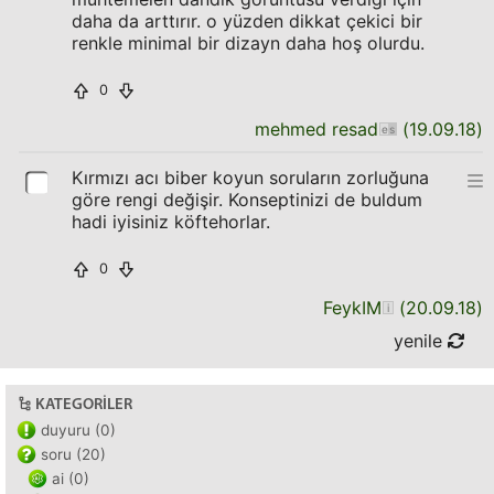
daha da arttırır. o yüzden dikkat çekici bir
renkle minimal bir dizayn daha hoş olurdu.
0
mehmed resad
(
19.09.18
)
Kırmızı acı biber koyun soruların zorluğuna
göre rengi değişir. Konseptinizi de buldum
hadi iyisiniz köftehorlar.
0
FeykIM
(
20.09.18
)
yenile
KATEGORILER
duyuru (0)
soru (20)
ai (0)