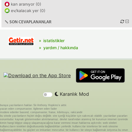
kan aranıyor (0)
ev/kalacak yer (0)
SON CEVAPLANANLAR
istatistikler
yardım / hakkında
Karanlık Mod
buraya yazılanların hakları Sir Anthony Hopkins'e aittir.
yazan eden compumaster, ilgilenen eden fader
modere edenler basond, compumaster, fraise, kibritsuyu, rakicandir
bu sitede yazılanların hiçbiri doğru değildir. site içeriği küçükler için sakıncalı olabilir. yazılardan yazarları
sorumludur. kaynak göstermeden alıntılanamaz. devlet tarafından atanmış bir kurumun internet üzerinde
kimin hangi bilgiye ulaşıp ulaşamayacağına karar vermesi insan haklarına aykırıdır. web siteleri
kullanıcıların istekleri doğrultusunda bağlandıkları yerlerdir. kullanıcılar isterlerse bir web sitesine
bağlanmayabilirler. bu güçleri ve imkanları mevcuttur. bir kullanıcı bir siteye bağlanmak istiyorsa bu onun