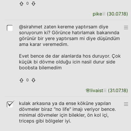
0
pike
(
30.07.18
)
@sirahmet zaten kereme yaptırsam diye
soruyorum ki? Görünce hatırlamak bakanında
görünür bir yere yaptırsam mi diye düşündüm
ama karar veremedim.
Evet bence de dar alanlarda hos duruyor. Çok
küçük bi dövme olduğu icin nasil durur side
boobsta bilemedim
0
🌸
livaist
(
31.07.18
)
kulak arkasına ya da ense köküne yapılan
dövmeler biraz "no life" imajı veriyor bence.
minimal dövmeler için bilekler, ön kol içi,
triceps gibi bölgeler iyi.