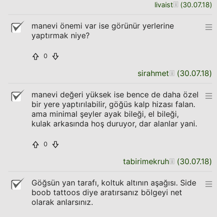
livaist
(
30.07.18
)
manevi önemi var ise görünür yerlerine
yaptırmak niye?
0
sirahmet
(
30.07.18
)
manevi değeri yüksek ise bence de daha özel
bir yere yaptırılabilir, göğüs kalp hizası falan.
ama minimal şeyler ayak bileği, el bileği,
kulak arkasında hoş duruyor, dar alanlar yani.
0
tabirimekruh
(
30.07.18
)
Göğsün yan tarafı, koltuk altının aşağısı. Side
boob tattoos diye aratırsanız bölgeyi net
olarak anlarsınız.