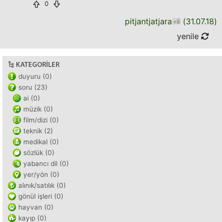
0
pitjantjatjara
(
31.07.18
)
yenile
KATEGORILER
duyuru (0)
soru (23)
ai (0)
müzik (0)
film/dizi (0)
teknik (2)
medikal (0)
sözlük (0)
yabancı dil (0)
yer/yön (0)
alınık/satılık (0)
gönül işleri (0)
hayvan (0)
kayıp (0)