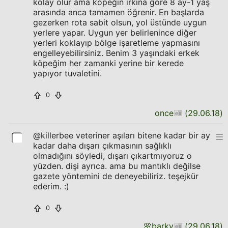
kolay olur ama köpeğin ırkına göre 8 ay-1 yaş
arasında anca tamamen öğrenir. En başlarda
gezerken rota sabit olsun, yol üstünde uygun
yerlere yapar. Uygun yer belirlenince diğer
yerleri koklayıp bölge işaretleme yapmasını
engelleyebilirsiniz. Benim 3 yaşındaki erkek
köpeğim her zamanki yerine bir kerede
yapıyor tuvaletini.
0
once
(
29.06.18
)
@killerbee veteriner aşıları bitene kadar bir ay
kadar daha dışarı çıkmasının sağlıklı
olmadığını söyledi, dışarı çıkartmıyoruz o
yüzden. dişi ayrıca. ama bu mantıklı değilse
gazete yöntemini de deneyebiliriz. teşejkür
ederim. :)
0
🌸
barky
(
29.06.18
)