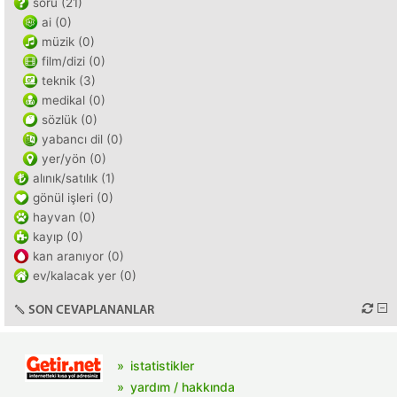
soru (21)
ai (0)
müzik (0)
film/dizi (0)
teknik (3)
medikal (0)
sözlük (0)
yabancı dil (0)
yer/yön (0)
alınık/satılık (1)
gönül işleri (0)
hayvan (0)
kayıp (0)
kan aranıyor (0)
ev/kalacak yer (0)
SON CEVAPLANANLAR
istatistikler
yardım / hakkında