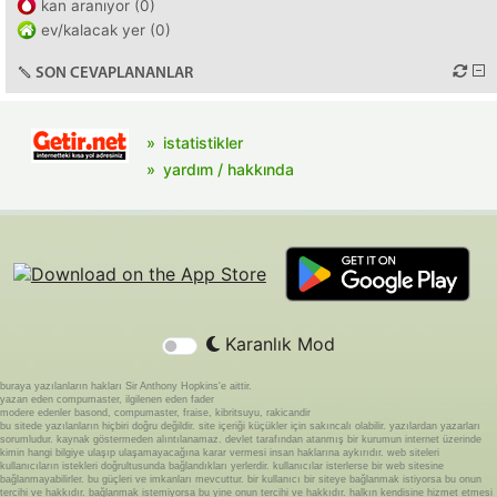
kan aranıyor (0)
ev/kalacak yer (0)
SON CEVAPLANANLAR
istatistikler
yardım / hakkında
Karanlık Mod
buraya yazılanların hakları Sir Anthony Hopkins'e aittir.
yazan eden compumaster, ilgilenen eden fader
modere edenler basond, compumaster, fraise, kibritsuyu, rakicandir
bu sitede yazılanların hiçbiri doğru değildir. site içeriği küçükler için sakıncalı olabilir. yazılardan yazarları
sorumludur. kaynak göstermeden alıntılanamaz. devlet tarafından atanmış bir kurumun internet üzerinde
kimin hangi bilgiye ulaşıp ulaşamayacağına karar vermesi insan haklarına aykırıdır. web siteleri
kullanıcıların istekleri doğrultusunda bağlandıkları yerlerdir. kullanıcılar isterlerse bir web sitesine
bağlanmayabilirler. bu güçleri ve imkanları mevcuttur. bir kullanıcı bir siteye bağlanmak istiyorsa bu onun
tercihi ve hakkıdır. bağlanmak istemiyorsa bu yine onun tercihi ve hakkıdır. halkın kendisine hizmet etmesi