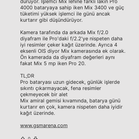
duruyor. İşlemci Mix lehine farklı lakin Pro
4000 bataryaya sahip iken Mix 3400 ve güç
tüketimi yüksek işlemci ile günü ancak
kurtarır gibi düşündürüyor.
Kamera tarafında da arkada Mix f/2.0
diyafram ile Pro'daki f/2.2'ye nispeten daha
iyi resimler çeker kağıt üzerinde. Ayrıca 4
eksenli OIS diyor Mix kamerasında ek olarak.
Ön kamerada da diyafram değerleri aynı
fakat Mix 5 mp iken Pro 20.
TL;DR
Pro bataryası uzun gidecek, günlük işlerde
sıkıntı çıkarmayacak, fena resimler
çekmeyecek bir alet
Mix amiral gemisi kıvamında, batarya günü
kurtarır en çok, kamera nispeten daha iyidir
kağıt üzerinde.
www.gsmarena.com
0