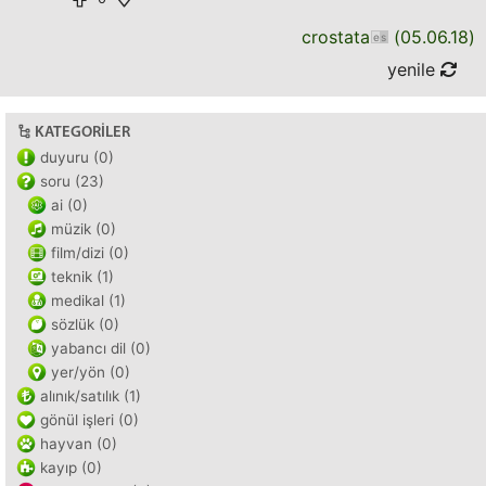
crostata
(
05.06.18
)
yenile
KATEGORILER
duyuru (0)
soru (23)
ai (0)
müzik (0)
film/dizi (0)
teknik (1)
medikal (1)
sözlük (0)
yabancı dil (0)
yer/yön (0)
alınık/satılık (1)
gönül işleri (0)
hayvan (0)
kayıp (0)