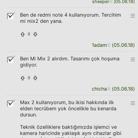
sheeper
(
05.06.18
)
Ben de redmi note 4 kullanıyorum. Tercihim
mi mix2 den yana.
0
1adam
(
05.06.18
)
Ben Mi Mix 2 alırdım. Tasarımı çok hoşuma
gidiyor.
0
chicha
(
05.06.18
)
Max 2 kullanıyorum, bu ikisi hakkında ilk
elden tecrübem yok öncelikle bu kenarda
dursun.
Teknik özelliklere baktığımızda işlemci ve
kamera haricinde yaklaşık aynı cihazlar gibi