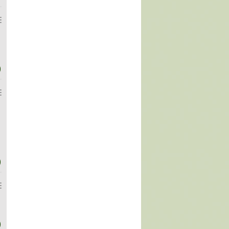
)
)
)