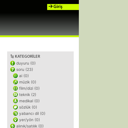
Giriş
KATEGORILER
duyuru (0)
soru (23)
ai (0)
müzik (0)
film/dizi (0)
teknik (2)
medikal (0)
sözlük (0)
yabancı dil (0)
yer/yön (0)
alınık/satılık (0)