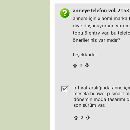
anneye telefon vol. 2153
annem için xiaomi marka t
diye düşünüyorum. yoruml
topu 5 entry var. bu telef
önerileriniz var mıdır?
teşekkürler
0
o fiyat aralığında anne iç
mesela huawei p smart alab
dönemin moda tasarımı ol
son sürüm var.
0