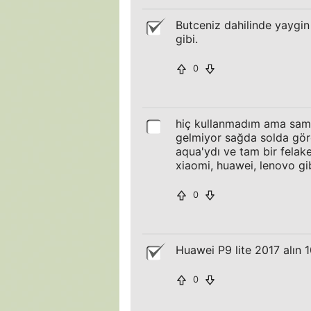
Butceniz dahilinde yaygin
gibi.
0
hiç kullanmadım ama sams
gelmiyor sağda solda gör
aqua'ydı ve tam bir felake
xiaomi, huawei, lenovo g
0
Huawei P9 lite 2017 alın 1
0