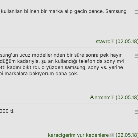
 kullanilan bilinen bir marka alip gecin bence. Samsung
stavro
(
02.05.18
ung'un ucuz modellerinden bir süre sonra pek hayır
düğüm kadarıyla. şu an kullandığı telefon da sony m4
tti kadını bıktırdı. o yüzden samsung, sony vs. yerine
ibi markalara bakıyorum daha çok.
🌸
nrmnm
(
02.05.18
000 tl.
karacigerim vur kadehlere
(
02.05.18