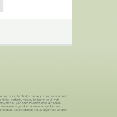
ılanamaz. devlet tarafından atanmış bir kurumun internet
ıkları yerlerdir. kullanıcılar isterlerse bir web
temiyorsa bu yine onun tercihi ve hakkıdır. halkın
ebeveynlerin çocuklarını sakıncalı içeriklerden
emektedir. devletin milletini küçük düşürmesi ve ebleh