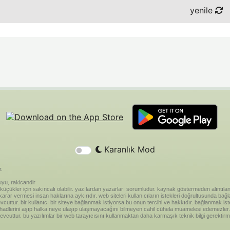
yenile
Karanlık Mod
r.
yu, rakicandir
riği küçükler için sakıncalı olabilir. yazılardan yazarları sorumludur. kaynak göstermeden alınt
ar vermesi insan haklarına aykırıdır. web siteleri kullanıcıların istekleri doğrultusunda bağland
vcuttur. bir kullanıcı bir siteye bağlanmak istiyorsa bu onun tercihi ve hakkıdır. bağlanmak is
 hadlerini aşıp halka neye ulaşıp ulaşmayacağını bilmeyen cahil cühela muamelesi edemezler. 
vcuttur. bu yazılımlar bir web tarayıcısını kullanmaktan daha karmaşık teknik bilgi gerektirm