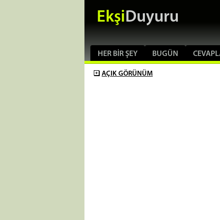
Ekşi
Duyuru
HER BIR ŞEY
BUGÜN
CEVAPL
AÇIK
GÖRÜNÜM