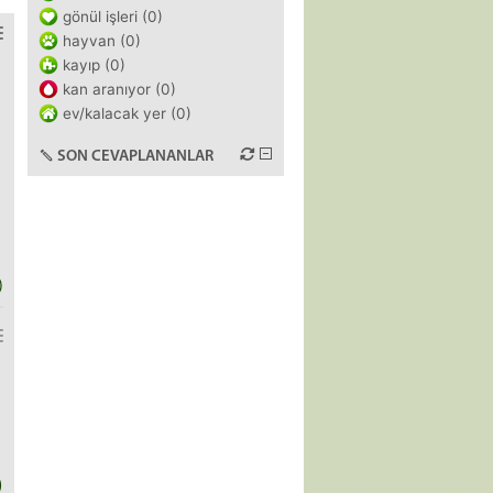
gönül işleri (0)
hayvan (0)
kayıp (0)
kan aranıyor (0)
ev/kalacak yer (0)
SON CEVAPLANANLAR
)
)