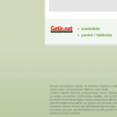
istatistikler
yardım / hakkında
buraya yazılanların hakları Sir Anthony Hopkins'e aitti
yazan eden compumaster, ilgilenen eden fader
modere edenler basond, compumaster, fraise, kibritsu
bu sitede yazılanların hiçbiri doğru değildir. site içe
üzerinde kimin hangi bilgiye ulaşıp ulaşamayacağına kar
sitesine bağlanmayabilirler. bu güçleri ve imkanları me
kendisine hizmet etmesi için görevlendirdiği kurumlar
koruması için çok sayıda bedava ve ücretli yazılım me
yerine koyması yasaktır.