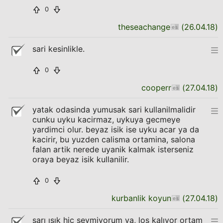
0
theseachange
(
26.04.18
)
sari kesinlikle.
0
cooperr
(
27.04.18
)
yatak odasinda yumusak sari kullanilmalidir
cunku uyku kacirmaz, uykuya gecmeye
yardimci olur. beyaz isik ise uyku acar ya da
kacirir, bu yuzden calisma ortamina, salona
falan artik nerede uyanik kalmak isterseniz
oraya beyaz isik kullanilir.
0
kurbanlik koyun
(
27.04.18
)
sarı ışık hiç sevmiyorum ya, loş kalıyor ortam