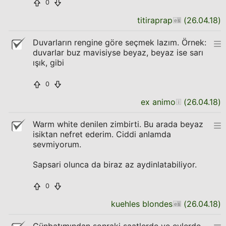
0
titiraprap
(
26.04.18
)
Duvarların rengine göre seçmek lazım. Örnek:
duvarlar buz mavisiyse beyaz, beyaz ise sarı
ışık, gibi
0
ex animo
(
26.04.18
)
Warm white denilen zimbirti. Bu arada beyaz
isiktan nefret ederim. Ciddi anlamda
sevmiyorum.
Sapsari olunca da biraz az aydinlatabiliyor.
0
kuehles blondes
(
26.04.18
)