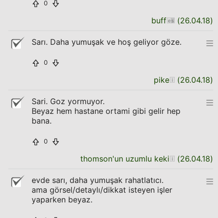
0
buff
(
26.04.18
)
Sarı. Daha yumuşak ve hoş geliyor göze.
0
pike
(
26.04.18
)
Sari. Goz yormuyor.
Beyaz hem hastane ortami gibi gelir hep
bana.
0
thomson'un uzumlu keki
(
26.04.18
)
evde sarı, daha yumuşak rahatlatıcı.
ama görsel/detaylı/dikkat isteyen işler
yaparken beyaz.