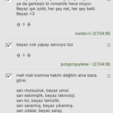
ya da gerkesiz bi romantik hava oluyor.
Beyaz ışık iyidir, her şey net, her şey belli.
Beyaz <3
0
nundu
(
27.04.18
)
beyaz cok yapay sarıcıyız bız
0
polypropylene
(
27.04.18
)
meli malı kısmına hakim değilim ama bana
göre;
sarı mutsuzluk, beyaz umut.
sarı eskimişlik, beyaz teknoloji.
sarı kir, beyaz temizlik.
sarı sararmış, beyaz yıkanmış.
sarı odalar, beyaz saray.