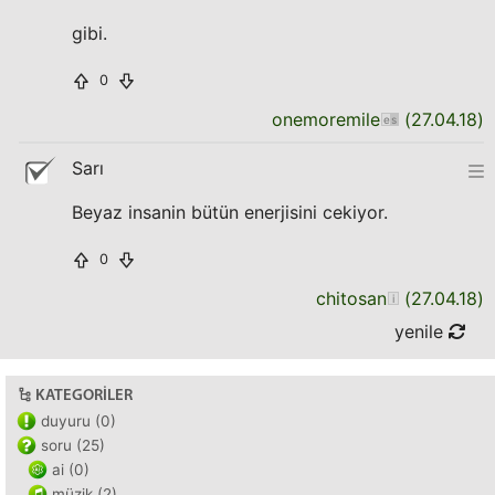
gibi.
0
onemoremile
(
27.04.18
)
Sarı
Beyaz insanin bütün enerjisini cekiyor.
0
chitosan
(
27.04.18
)
yenile
KATEGORILER
duyuru (0)
soru (25)
ai (0)
müzik (2)