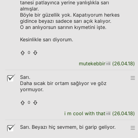
tanesi patlayınca yerine yanlışlıkla sarı
almışlar.
Böyle bir güzellik yok. Kapatıyorum herkes
gidince beyazı sadece sarı açık kalıyor.
O an anlıyorsun sarının kıymetini işte.
Kesinlikle sarı diyorum.
0
mutekebbir
(
26.04.18
)
Sarı.
Daha sıcak bir ortam sağlıyor ve göz
yormuyor.
0
i m cool with that
(
26.04.18
)
Sarı. Beyazı hiç sevmem, bi garip geliyor.