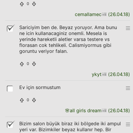
0
cemallamec
(
26.04.18
)
Sariciyim ben de. Beyaz yoruyor. Ama bunu
ne icin kullanacaginiz onemli. Mesela is
yerinde hareketli aletler varsa testere vs
florasan cok tehlikeli. Calismiyormus gibi
goruntu veriyor falan.
0
ykyt
(
26.04.18
)
Ev için sormustum
0
🌸
all girls dream
(
26.04.18
)
Bizim salon büyük biraz iki bölgede iki ampul
yeri var. Bizimkiler beyaz kullanır hep. Bir