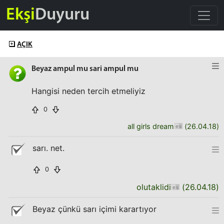
Ekşi
Duyuru
AÇIK
Beyaz ampul mu sari ampul mu
Hangisi neden tercih etmeliyiz
0
all girls dream
(
26.04.18
)
sarı. net.
0
olutaklidi
(
26.04.18
)
Beyaz çünkü sarı içimi karartıyor