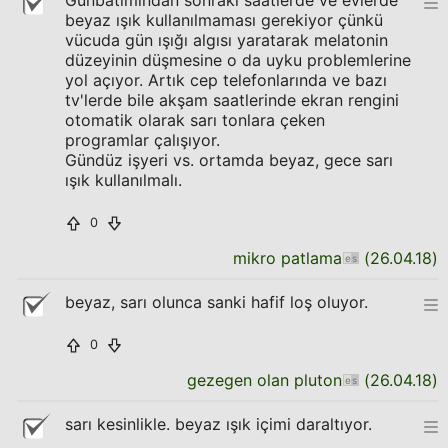
Günbatımından sonraki saatlerde ve evlerde
beyaz ışık kullanılmaması gerekiyor çünkü
vücuda gün ışığı algısı yaratarak melatonin
düzeyinin düşmesine o da uyku problemlerine
yol açıyor. Artık cep telefonlarında ve bazı
tv'lerde bile akşam saatlerinde ekran rengini
otomatik olarak sarı tonlara çeken
programlar çalışıyor.
Gündüz işyeri vs. ortamda beyaz, gece sarı
ışık kullanılmalı.
0
mikro patlama
(
26.04.18
)
beyaz, sarı olunca sanki hafif loş oluyor.
0
gezegen olan pluton
(
26.04.18
)
sarı kesinlikle. beyaz ışık içimi daraltıyor.