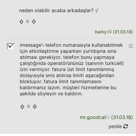
neden olabilir acaba arkadaşlar? :/
0
barky
(
31.03.18
)
imessage'ı telefon numarasıyla kullanabilmek
için etkinleştirme yaparken yurtdışına sms
atılması gerekiyor. telefon bunu yapmaya
çalıştığında operatörününüz (sanırım turkcell)
izin vermiyor. fatura üst limit tanımlanmış
dolayısıyla sms atılırsa limiti aşacağından
blokluyor. fatura limit tanımlamasını
kaldırmanız lazım. müşteri hizmetlerine bu
şekilde söyleyin ve kaldırın.
0
mr.goodcat
(
31.03.18
)
yenile