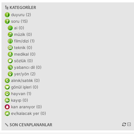
KATEGORILER
duyuru (2)
soru (15)
ai (0)
müzik (0)
film/dizi (1)
teknik (0)
medikal (0)
sözlük (0)
yabancı dil (0)
yer/yön (2)
alınık/satılık (0)
gönül işleri (0)
hayvan (1)
kayıp (0)
kan aranıyor (0)
ev/kalacak yer (0)
SON CEVAPLANANLAR