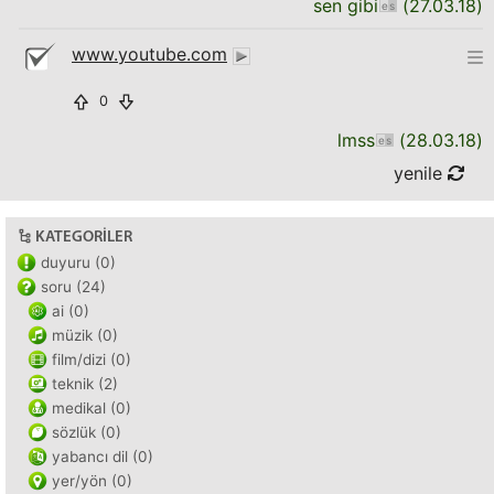
sen gibi
(
27.03.18
)
www.youtube.com
0
lmss
(
28.03.18
)
yenile
KATEGORILER
duyuru (0)
soru (24)
ai (0)
müzik (0)
film/dizi (0)
teknik (2)
medikal (0)
sözlük (0)
yabancı dil (0)
yer/yön (0)