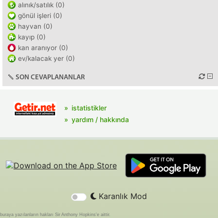
alınık/satılık (0)
gönül işleri (0)
hayvan (0)
kayıp (0)
kan aranıyor (0)
ev/kalacak yer (0)
SON CEVAPLANANLAR
istatistikler
yardım / hakkında
Karanlık Mod
buraya yazılanların hakları Sir Anthony Hopkins'e aittir.