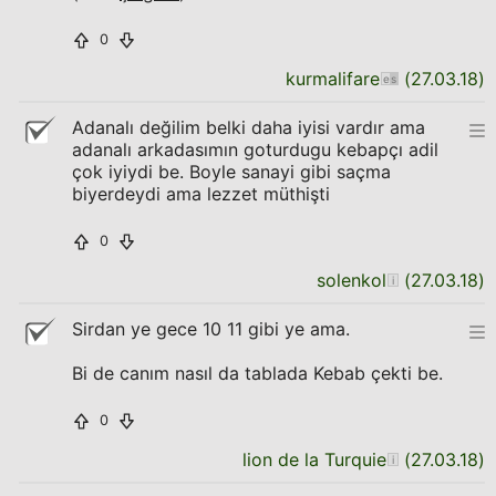
0
kurmalifare
(
27.03.18
)
Adanalı değilim belki daha iyisi vardır ama
adanalı arkadasımın goturdugu kebapçı adil
çok iyiydi be. Boyle sanayi gibi saçma
biyerdeydi ama lezzet müthişti
0
solenkol
(
27.03.18
)
Sirdan ye gece 10 11 gibi ye ama.
Bi de canım nasıl da tablada Kebab çekti be.
0
lion de la Turquie
(
27.03.18
)