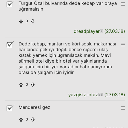
Turgut Özal bulvarında dede kebap var oraya
uğramalısın
0
dreadplayer
(
27.03.18
)
Dede kebap, mantarı ve köri soslu makarnası
haricinde pek iyi değil. bence ciğerci ulaş
kıstak yemek için uğranılacak mekân. Mavi
sürmeli otel diye bir otel var yakınlarında
şalgam için bir yer var adını hatırlamıyorum
orası da şalgam için iyidir.
0
yazgisiz infaz
(
27.03.18
)
Menderesi gez
0