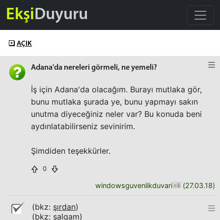
Ekşi
Duyuru
AÇIK
Adana'da nereleri görmeli, ne yemeli?
İş için Adana'da olacağım. Burayı mutlaka gör,
bunu mutlaka şurada ye, bunu yapmayı sakın
unutma diyeceğiniz neler var? Bu konuda beni
aydınlatabilirseniz sevinirim.
Şimdiden teşekkürler.
0
windowsguvenlikduvari
(
27.03.18
)
(bkz:
şırdan
)
(bkz:
şalgam
)