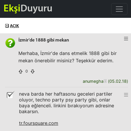
Ekşi
Duyuru
AÇIK
İzmir'de 1888 gibi mekan
Merhaba, İzmir'de dans etmelik 1888 gibi bir
mekan önerebilir misiniz? Teşekkür ederim.
0
anumegha
(
05.02.18
)
neva barda her haftasonu geceleri partiler
oluyor, techno party psy party gibi, onlar
baya eğlenceli. linkini bırakıyorum adresine
bakarsın.
tr.foursquare.com