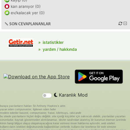
kayıp (0)
kan aranıyor (0)
ev/kalacak yer (0)
SON CEVAPLANANLAR
istatistikler
yardım / hakkında
Karanlık Mod
buraya yazılanların hakları Sir Anthony Hopkins'e aittir.
yazan eden compumaster, ilgilenen eden fader
modere edenler basond, compumaster, fraise, kibritsuyu, rakicandir
bu sitede yazılanların hiçbiri doğru değildir. site içeriği küçükler için sakıncalı olabilir. yazılardan yazarları
sorumludur. kaynak göstermeden alıntılanamaz. devlet tarafından atanmış bir kurumun internet üzerinde
kimin hangi bilgiye ulaşıp ulaşamayacağına karar vermesi insan haklarına aykırıdır. web siteleri
kullanıcıların istekleri doğrultusunda bağlandıkları yerlerdir. kullanıcılar isterlerse bir web sitesine