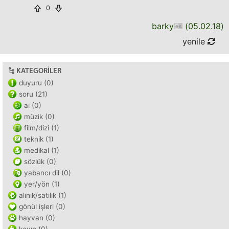
0
barky
(
05.02.18
)
yenile
KATEGORILER
duyuru (0)
soru (21)
ai (0)
müzik (0)
film/dizi (1)
teknik (1)
medikal (1)
sözlük (0)
yabancı dil (0)
yer/yön (1)
alınık/satılık (1)
gönül işleri (0)
hayvan (0)