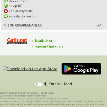
hayvan (0)
kayıp (0)
kan aranıyor (0)
ev/kalacak yer (0)
SON CEVAPLANANLAR
istatistikler
yardım / hakkında
Karanlık Mod
buraya yazılanların hakları Sir Anthony Hopkins'e aittir.
yazan eden compumaster, ilgilenen eden fader
modere edenler basond, compumaster, fraise, kibritsuyu, rakicandir
bu sitede yazılanların hiçbiri doğru değildir. site içeriği küçükler için sakıncalı olabilir. yazılardan yazarları
sorumludur. kaynak göstermeden alıntılanamaz. devlet tarafından atanmış bir kurumun internet üzerinde