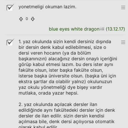
yonetmeligi okuman lazim.
0
blue eyes white dragon
(
13.12.17
)
1. yaz okulunda sizin kendi dersiniz dışında
bir dersin denk kabul edilebilmesi, size o
dersi veren hocanın (ya da bölüm
başkanınızın) alacağınız dersin onaylı içeriğini
görüp kabul etmesi lazım. bu ders ister aynı
fakülte olsun, ister başka fakülte olsun,
isterse başka üniversite olsun. (başka üni için
ekstra şartlar da olabilir yalnız) okulunuzun
yaz okulu yönetmeliği dye bişey vardır
mutlaka, orada yazar hepsi.
2. yaz okulunda açılacak dersler ilan
edildiğinde aynı fakültedeki dersler için denk
dersler de ilan edilir. sizin dersin kendisi
açılmasa bile, denk dersi açılıyorsa otomatik
olarak kabul edilir.