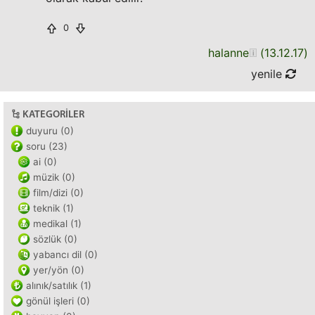
0
halanne
(
13.12.17
)
yenile
KATEGORILER
duyuru (0)
soru (23)
ai (0)
müzik (0)
film/dizi (0)
teknik (1)
medikal (1)
sözlük (0)
yabancı dil (0)
yer/yön (0)
alınık/satılık (1)
gönül işleri (0)