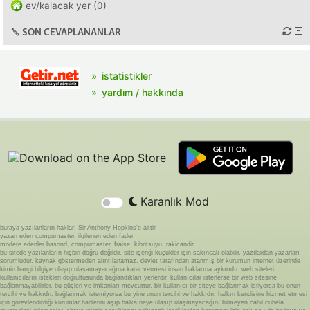
ev/kalacak yer (0)
SON CEVAPLANANLAR
istatistikler
yardım / hakkında
Karanlık Mod
buraya yazılanların hakları Sir Anthony Hopkins'e aittir.
yazan eden compumaster, ilgilenen eden fader
modere edenler basond, compumaster, fraise, kibritsuyu, rakicandir
bu sitede yazılanların hiçbiri doğru değildir. site içeriği küçükler için sakıncalı olabilir. yazılardan yazarları
sorumludur. kaynak göstermeden alıntılanamaz. devlet tarafından atanmış bir kurumun internet üzerinde
kimin hangi bilgiye ulaşıp ulaşamayacağına karar vermesi insan haklarına aykırıdır. web siteleri
kullanıcıların istekleri doğrultusunda bağlandıkları yerlerdir. kullanıcılar isterlerse bir web sitesine
bağlanmayabilirler. bu güçleri ve imkanları mevcuttur. bir kullanıcı bir siteye bağlanmak istiyorsa bu onun
tercihi ve hakkıdır. bağlanmak istemiyorsa bu yine onun tercihi ve hakkıdır. halkın kendisine hizmet etmesi
için görevlendirdiği kurumlar hadlerini aşıp halka neye ulaşıp ulaşmayacağını bilmeyen cahil cühela