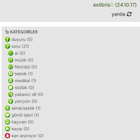
exlibris
(
24.10.17
)
yenile
KATEGORILER
duyuru (0)
soru (21)
ai (0)
müzik (0)
film/dizi (0)
teknik (1)
medikal (1)
sözlük (0)
yabancı dil (0)
yer/yön (0)
alınık/satılık (1)
gönül işleri (1)
hayvan (0)
kayıp (0)
kan aranıyor (0)