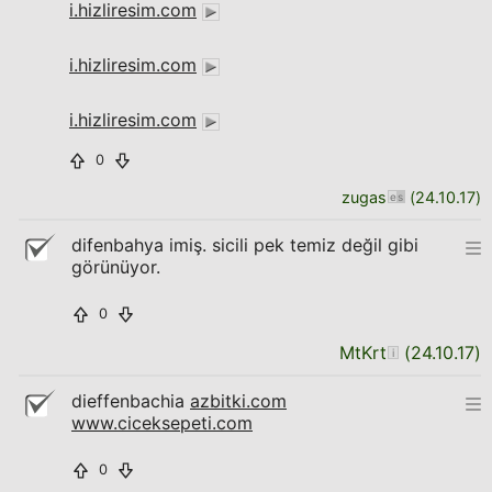
i.hizliresim.com
i.hizliresim.com
i.hizliresim.com
0
zugas
(
24.10.17
)
difenbahya imiş. sicili pek temiz değil gibi
görünüyor.
0
MtKrt
(
24.10.17
)
dieffenbachia
azbitki.com
www.ciceksepeti.com
0